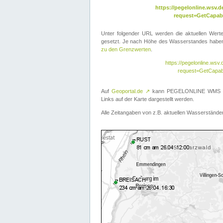
https://pegelonline.wsv
request=GetCapabi
Unter folgender URL werden die aktuellen Wer
gesetzt. Je nach Höhe des Wasserstandes haben 
zu den Grenzwerten
.
https://pegelonline.ws
request=GetCapab
Auf
Geoportal.de
↗
kann PEGELONLINE WMS übe
Links auf der Karte dargestellt werden.
Alle Zeitangaben von z.B. aktuellen Wasserständen 