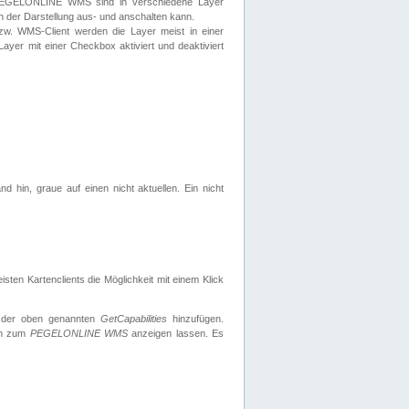
 PEGELONLINE WMS sind in verschiedene Layer
s in der Darstellung aus- und anschalten kann.
zw. WMS-Client werden die Layer meist in einer
 Layer mit einer Checkbox aktiviert und deaktiviert
d hin, graue auf einen nicht aktuellen. Ein nicht
ten Kartenclients die Möglichkeit mit einem Klick
 der oben genannten
GetCapabilities
hinzufügen.
nen zum
PEGELONLINE WMS
anzeigen lassen. Es