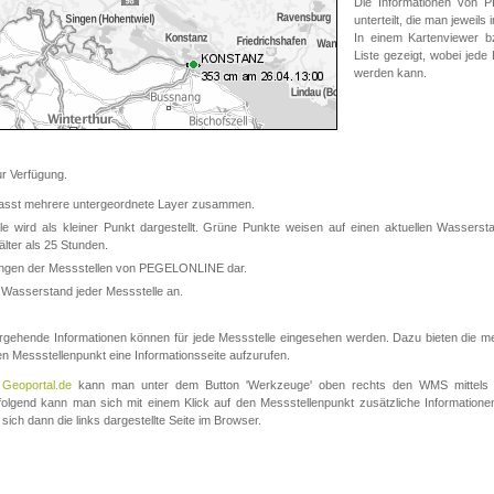
Die Informationen von
unterteilt, die man jeweil
In einem Kartenviewer b
Liste gezeigt, wobei jede
werden kann.
 Verfügung.
asst mehrere untergeordnete Layer zusammen.
 wird als kleiner Punkt dargestellt. Grüne Punkte weisen auf einen aktuellen Wasserstan
lter als 25 Stunden.
nungen der Messstellen von PEGELONLINE dar.
 Wasserstand jeder Messstelle an.
rgehende Informationen können für jede Messstelle eingesehen werden. Dazu bieten die meis
en Messstellenpunkt eine Informationsseite aufzurufen.
m
Geoportal.de
kann man unter dem Button 'Werkzeuge' oben rechts den WMS mittels
olgend kann man sich mit einem Klick auf den Messstellenpunkt zusätzliche Informatio
 sich dann die links dargestellte Seite im Browser.