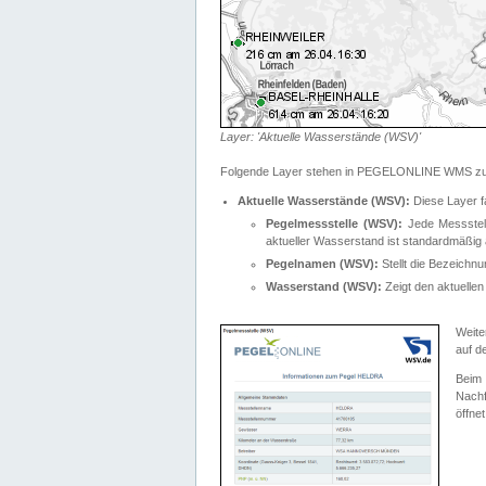
Layer: 'Aktuelle Wasserstände (WSV)'
Folgende Layer stehen in PEGELONLINE WMS zur
Aktuelle Wasserstände (WSV):
Diese Layer f
Pegelmessstelle (WSV):
Jede Messstelle
aktueller Wasserstand ist standardmäßig ä
Pegelnamen (WSV):
Stellt die Bezeich
Wasserstand (WSV):
Zeigt den aktuellen
Weite
auf d
Bei
Nachf
öffnet