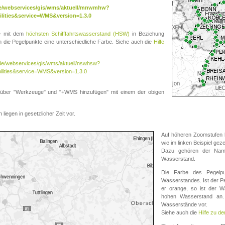
.de/webservices/gis/wms/aktuell/mnwmhw?
lities&service=WMS&version=1.3.0
te mit dem
höchsten Schifffahrtswasserstand (HSW)
in Beziehung
die Pegelpunkte eine unterschiedliche Farbe. Siehe auch die
Hilfe
v.de/webservices/gis/wms/aktuell/nswhsw?
ilities&service=WMS&version=1.3.0
r "Werkzeuge" und "+WMS hinzufügen" mit einem der obigen
liegen in gesetzlicher Zeit vor.
Auf höheren Zoomstufen k
wie im linken Beispiel gez
Dazu gehören der Name
Wasserstand.
Die Farbe des Pegelpu
Wasserstandes. Ist der Peg
er orange, so ist der Wa
hohen Wasserstand an. 
Wasserstände vor.
Siehe auch die
Hilfe zu d