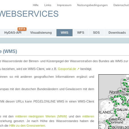
Hilfe
Links
Impressum
Nutzungsbedingungen
Datenschut
HyDAS-API
Visualisierung
WMS
WFS
SOS
Downloads
e (WMS)
e Wasserstände der Binnen- und Küstenpegel der Wasserstraßen des Bundes als WMS zur 
eziehen, wird ein WMS-Client, wie z.B.
Geoportal.de
↗
benötigt.
en so mit anderen geografischen Informationen ergänzt und
eleuropas mit den deutschen Bundesländern und Gewässern mit dem
. Mit diesen URLs kann PEGELONLINE WMS in einen WMS-Client
te mit den
mittleren niedrigsten Werten (MNW)
und den
mittleren
eziehung gesetzt. Je nach Höhe des Wasserstandes haben die
uch die
Hilfe zu den Grenzwerten
.