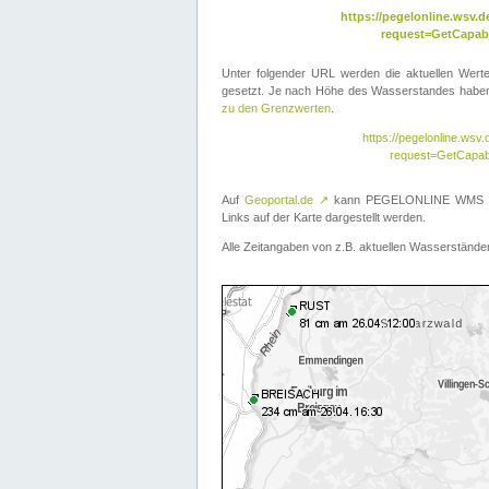
https://pegelonline.wsv
request=GetCapabi
Unter folgender URL werden die aktuellen Wer
gesetzt. Je nach Höhe des Wasserstandes haben 
zu den Grenzwerten
.
https://pegelonline.ws
request=GetCapab
Auf
Geoportal.de
↗
kann PEGELONLINE WMS übe
Links auf der Karte dargestellt werden.
Alle Zeitangaben von z.B. aktuellen Wasserständen 