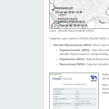
Layer: 'Aktuelle Wasserstände (WSV)'
Folgende Layer stehen in PEGELONLINE WMS zur
Aktuelle Wasserstände (WSV):
Diese Layer f
Pegelmessstelle (WSV):
Jede Messstelle
aktueller Wasserstand ist standardmäßig ä
Pegelnamen (WSV):
Stellt die Bezeich
Wasserstand (WSV):
Zeigt den aktuellen
Weite
auf d
Bei
Nachf
öffnet