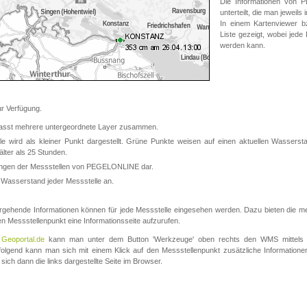
Die Informationen von
unterteilt, die man jeweil
In einem Kartenviewer b
Liste gezeigt, wobei jede
werden kann.
 Verfügung.
asst mehrere untergeordnete Layer zusammen.
 wird als kleiner Punkt dargestellt. Grüne Punkte weisen auf einen aktuellen Wasserstan
lter als 25 Stunden.
nungen der Messstellen von PEGELONLINE dar.
 Wasserstand jeder Messstelle an.
rgehende Informationen können für jede Messstelle eingesehen werden. Dazu bieten die meis
en Messstellenpunkt eine Informationsseite aufzurufen.
m
Geoportal.de
kann man unter dem Button 'Werkzeuge' oben rechts den WMS mittels
olgend kann man sich mit einem Klick auf den Messstellenpunkt zusätzliche Informatio
 sich dann die links dargestellte Seite im Browser.