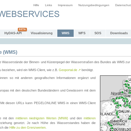
Hilfe
Links
Impressum
Nutzungsbedingungen
Datenschut
HyDAS-API
Visualisierung
WMS
WFS
SOS
Downloads
e (WMS)
e Wasserstände der Binnen- und Küstenpegel der Wasserstraßen des Bundes als WMS zur 
eziehen, wird ein WMS-Client, wie z.B.
Geoportal.de
↗
benötigt.
en so mit anderen geografischen Informationen ergänzt und
eleuropas mit den deutschen Bundesländern und Gewässern mit dem
. Mit diesen URLs kann PEGELONLINE WMS in einen WMS-Client
te mit den
mittleren niedrigsten Werten (MNW)
und den
mittleren
eziehung gesetzt. Je nach Höhe des Wasserstandes haben die
uch die
Hilfe zu den Grenzwerten
.