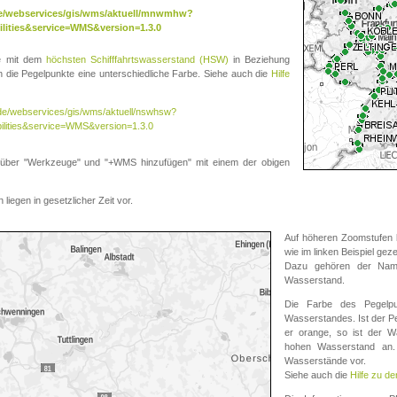
.de/webservices/gis/wms/aktuell/mnwmhw?
lities&service=WMS&version=1.3.0
te mit dem
höchsten Schifffahrtswasserstand (HSW)
in Beziehung
die Pegelpunkte eine unterschiedliche Farbe. Siehe auch die
Hilfe
v.de/webservices/gis/wms/aktuell/nswhsw?
ilities&service=WMS&version=1.3.0
r "Werkzeuge" und "+WMS hinzufügen" mit einem der obigen
liegen in gesetzlicher Zeit vor.
Auf höheren Zoomstufen k
wie im linken Beispiel gez
Dazu gehören der Name
Wasserstand.
Die Farbe des Pegelpu
Wasserstandes. Ist der Peg
er orange, so ist der Wa
hohen Wasserstand an. 
Wasserstände vor.
Siehe auch die
Hilfe zu d