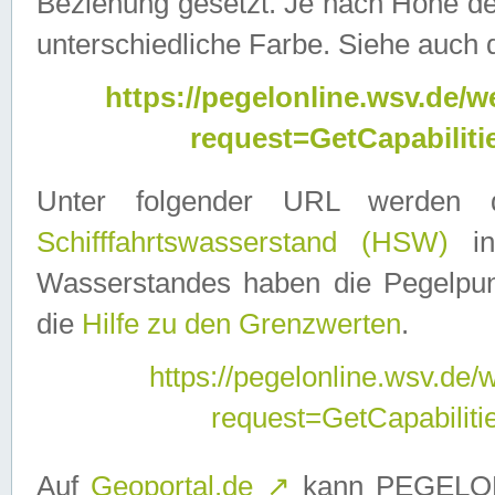
Beziehung gesetzt. Je nach Höhe d
unterschiedliche Farbe. Siehe auch 
https://pegelonline.wsv.de
request=GetCapabilit
Unter folgender URL werden
Schifffahrtswasserstand (HSW)
in
Wasserstandes haben die Pegelpunk
die
Hilfe zu den Grenzwerten
.
https://pegelonline.wsv.de
request=GetCapabilit
Auf
Geoportal.de
↗
kann PEGELON