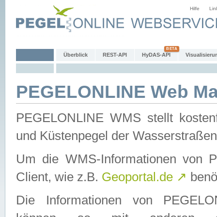
Hilfe
Lin
Überblick
REST-API
HyDAS-API
Visualisieru
PEGELONLINE Web Map
PEGELONLINE WMS stellt kostenfr
und Küstenpegel der Wasserstraßen
Um die WMS-Informationen von 
Client, wie z.B.
Geoportal.de
↗
benöt
Die Informationen von PEGE