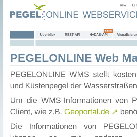
Hilfe
Lin
Überblick
REST-API
HyDAS-API
Visualisieru
PEGELONLINE Web Map
PEGELONLINE WMS stellt kostenfr
und Küstenpegel der Wasserstraßen
Um die WMS-Informationen von 
Client, wie z.B.
Geoportal.de
↗
benöt
Die Informationen von PEGE