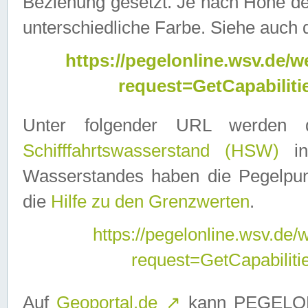
Beziehung gesetzt. Je nach Höhe d
unterschiedliche Farbe. Siehe auch 
https://pegelonline.wsv.de
request=GetCapabilit
Unter folgender URL werden
Schifffahrtswasserstand (HSW)
in
Wasserstandes haben die Pegelpunk
die
Hilfe zu den Grenzwerten
.
https://pegelonline.wsv.de
request=GetCapabilit
Auf
Geoportal.de
↗
kann PEGELON