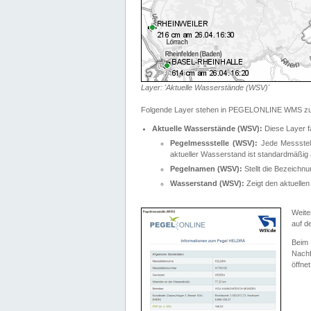
Layer: 'Aktuelle Wasserstände (WSV)'
Folgende Layer stehen in PEGELONLINE WMS zur
Aktuelle Wasserstände (WSV):
Diese Layer f
Pegelmessstelle (WSV):
Jede Messstelle
aktueller Wasserstand ist standardmäßig ä
Pegelnamen (WSV):
Stellt die Bezeich
Wasserstand (WSV):
Zeigt den aktuellen
Weite
auf d
Bei
Nachf
öffnet