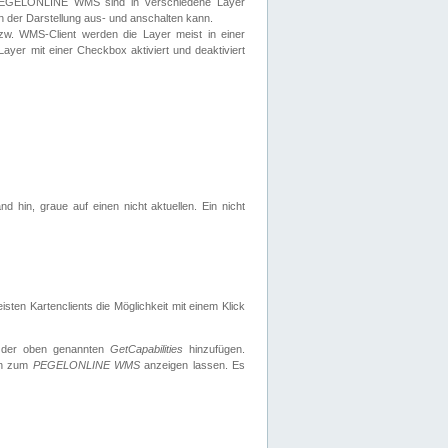
 PEGELONLINE WMS sind in verschiedene Layer
s in der Darstellung aus- und anschalten kann.
zw. WMS-Client werden die Layer meist in einer
 Layer mit einer Checkbox aktiviert und deaktiviert
d hin, graue auf einen nicht aktuellen. Ein nicht
ten Kartenclients die Möglichkeit mit einem Klick
 der oben genannten
GetCapabilities
hinzufügen.
nen zum
PEGELONLINE WMS
anzeigen lassen. Es