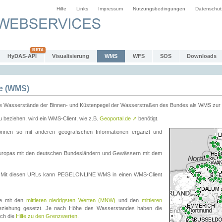
Hilfe
Links
Impressum
Nutzungsbedingungen
Datenschut
HyDAS-API
Visualisierung
WMS
WFS
SOS
Downloads
e (WMS)
e Wasserstände der Binnen- und Küstenpegel der Wasserstraßen des Bundes als WMS zur 
eziehen, wird ein WMS-Client, wie z.B.
Geoportal.de
↗
benötigt.
en so mit anderen geografischen Informationen ergänzt und
eleuropas mit den deutschen Bundesländern und Gewässern mit dem
. Mit diesen URLs kann PEGELONLINE WMS in einen WMS-Client
te mit den
mittleren niedrigsten Werten (MNW)
und den
mittleren
eziehung gesetzt. Je nach Höhe des Wasserstandes haben die
uch die
Hilfe zu den Grenzwerten
.