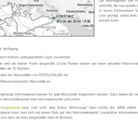
Die Informationen von
unterteilt, die man jeweil
In einem Kartenviewer b
Liste gezeigt, wobei jede
werden kann.
 Verfügung.
asst mehrere untergeordnete Layer zusammen.
 wird als kleiner Punkt dargestellt. Grüne Punkte weisen auf einen aktuellen Wasserstan
lter als 25 Stunden.
nungen der Messstellen von PEGELONLINE dar.
 Wasserstand jeder Messstelle an.
rgehende Informationen können für jede Messstelle eingesehen werden. Dazu bieten die meis
en Messstellenpunkt eine Informationsseite aufzurufen.
m
Geoportal.de
kann man unter dem Button 'Werkzeuge' oben rechts den WMS mittels
olgend kann man sich mit einem Klick auf den Messstellenpunkt zusätzliche Informatio
 sich dann die links dargestellte Seite im Browser.