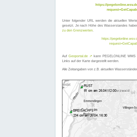
https://pegelonline.wsv
request=GetCapabi
Unter folgender URL werden die aktuellen Wer
gesetzt. Je nach Höhe des Wasserstandes haben 
zu den Grenzwerten
.
https://pegelonline.ws
request=GetCapab
Auf
Geoportal.de
↗
kann PEGELONLINE WMS übe
Links auf der Karte dargestellt werden.
Alle Zeitangaben von z.B. aktuellen Wasserständen 