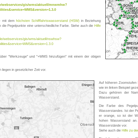
.de/webservices/gis/wms/aktuell/mnwmhw?
lities&service=WMS&version=1.3.0
te mit dem
höchsten Schifffahrtswasserstand (HSW)
in Beziehung
die Pegelpunkte eine unterschiedliche Farbe. Siehe auch die
Hilfe
v.de/webservices/gis/wms/aktuell/nswhsw?
ilities&service=WMS&version=1.3.0
r "Werkzeuge" und "+WMS hinzufügen" mit einem der obigen
liegen in gesetzlicher Zeit vor.
Auf höheren Zoomstufen k
wie im linken Beispiel gez
Dazu gehören der Name
Wasserstand.
Die Farbe des Pegelpu
Wasserstandes. Ist der Peg
er orange, so ist der Wa
hohen Wasserstand an. 
Wasserstände vor.
Siehe auch die
Hilfe zu d