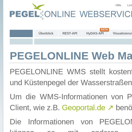
Hilfe
Lin
Überblick
REST-API
HyDAS-API
Visualisieru
PEGELONLINE Web Map
PEGELONLINE WMS stellt kostenfr
und Küstenpegel der Wasserstraßen
Um die WMS-Informationen von 
Client, wie z.B.
Geoportal.de
↗
benöt
Die Informationen von PEGE