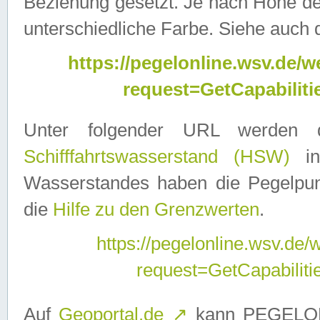
Beziehung gesetzt. Je nach Höhe d
unterschiedliche Farbe. Siehe auch 
https://pegelonline.wsv.de
request=GetCapabilit
Unter folgender URL werden
Schifffahrtswasserstand (HSW)
in
Wasserstandes haben die Pegelpunk
die
Hilfe zu den Grenzwerten
.
https://pegelonline.wsv.de
request=GetCapabilit
Auf
Geoportal.de
↗
kann PEGELON