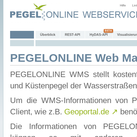
Hilfe
Lin
Überblick
REST-API
HyDAS-API
Visualisieru
PEGELONLINE Web Map
PEGELONLINE WMS stellt kostenfr
und Küstenpegel der Wasserstraßen
Um die WMS-Informationen von 
Client, wie z.B.
Geoportal.de
↗
benöt
Die Informationen von PEGE