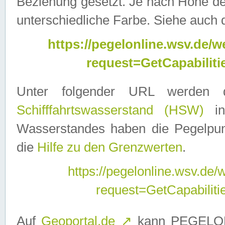
Beziehung gesetzt. Je nach Höhe d
unterschiedliche Farbe. Siehe auch 
https://pegelonline.wsv.de
request=GetCapabilit
Unter folgender URL werden
Schifffahrtswasserstand (HSW)
in
Wasserstandes haben die Pegelpunk
die
Hilfe zu den Grenzwerten
.
https://pegelonline.wsv.de
request=GetCapabilit
Auf
Geoportal.de
↗
kann PEGELON