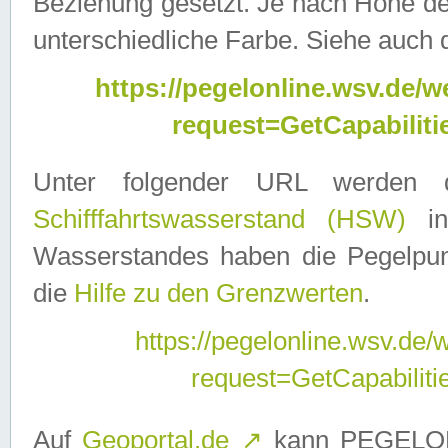
Beziehung gesetzt. Je nach Höhe d
unterschiedliche Farbe. Siehe auch 
https://pegelonline.wsv.de
request=GetCapabilit
Unter folgender URL werden
Schifffahrtswasserstand (HSW)
in
Wasserstandes haben die Pegelpunk
die
Hilfe zu den Grenzwerten
.
https://pegelonline.wsv.de
request=GetCapabilit
Auf
Geoportal.de
↗
kann PEGELON