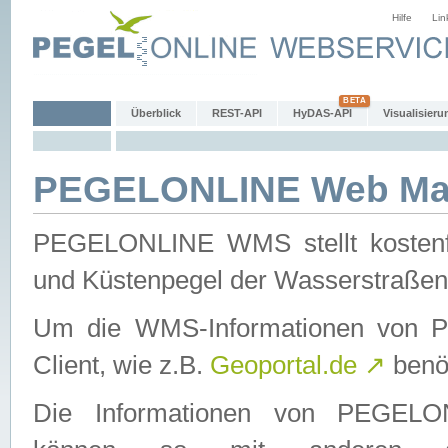
Hilfe
Lin
Überblick
REST-API
HyDAS-API
Visualisieru
PEGELONLINE Web Map
PEGELONLINE WMS stellt kostenfr
und Küstenpegel der Wasserstraßen
Um die WMS-Informationen von 
Client, wie z.B.
Geoportal.de
↗
benöt
Die Informationen von PEGE