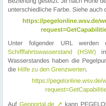
Beziehung gesetzt. Je nach Höhe d
unterschiedliche Farbe. Siehe auch 
https://pegelonline.wsv.de
request=GetCapabilit
Unter folgender URL werden
Schifffahrtswasserstand (HSW)
in
Wasserstandes haben die Pegelpunk
die
Hilfe zu den Grenzwerten
.
https://pegelonline.wsv.de
request=GetCapabilit
Auf
Geoportal.de
↗
kann PEGELON