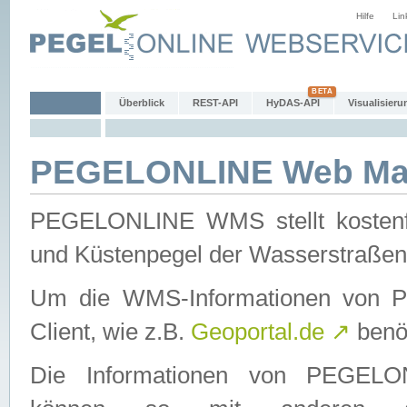
Hilfe
Lin
Überblick
REST-API
HyDAS-API
Visualisieru
PEGELONLINE Web Map
PEGELONLINE WMS stellt kostenfr
und Küstenpegel der Wasserstraßen
Um die WMS-Informationen von 
Client, wie z.B.
Geoportal.de
↗
benöt
Die Informationen von PEGE