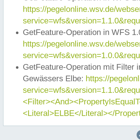
https://pegelonline.wsv.de/webser
service=wfs&version=1.1.0&req
GetFeature-Operation in WFS 1.
https://pegelonline.wsv.de/webser
service=wfs&version=1.0.0&req
GetFeature-Operation mit Filter 
Gewässers Elbe:
https://pegelon
service=wfs&version=1.1.0&req
<Filter><And><PropertyIsEqua
<Literal>ELBE</Literal></Proper