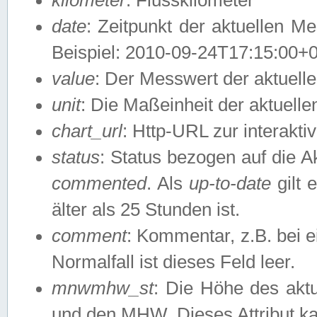
date
: Zeitpunkt der aktuellen M
Beispiel: 2010-09-24T17:15:00+
value
: Der Messwert der aktuel
unit
: Die Maßeinheit der aktuell
chart_url
: Http-URL zur interakti
status
: Status bezogen auf die A
commented
. Als
up-to-date
gilt 
älter als 25 Stunden ist.
comment
: Kommentar, z.B. bei 
Normalfall ist dieses Feld leer.
mnwmhw_st
: Die Höhe des ak
und den MHW. Dieses Attribut k