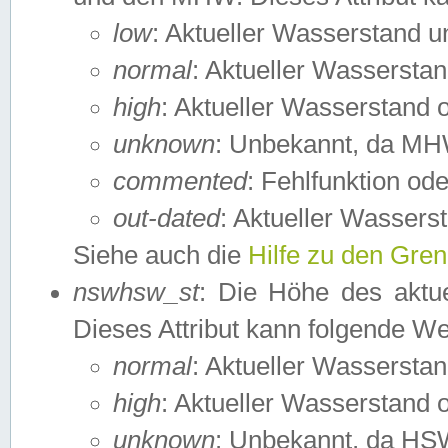
low
: Aktueller Wasserstand 
normal
: Aktueller Wassers
high
: Aktueller Wasserstand
unknown
: Unbekannt, da MH
commented
: Fehlfunktion ode
out-dated
: Aktueller Wasserst
Siehe auch die
Hilfe zu den Gre
nswhsw_st
: Die Höhe des aktu
Dieses Attribut kann folgende W
normal
: Aktueller Wassersta
high
: Aktueller Wasserstand
unknown
: Unbekannt, da HSW