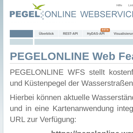
Hilfe
Lin
Überblick
REST-API
HyDAS-API
Visualisieru
PEGELONLINE Web Feat
PEGELONLINE WFS stellt kostenfr
und Küstenpegel der Wasserstraßen
Hierbei können aktuelle Wasserstän
und in eine Kartenanwendung integ
URL zur Verfügung: