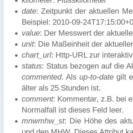
date
: Zeitpunkt der aktuellen M
Beispiel: 2010-09-24T17:15:00+
value
: Der Messwert der aktuel
unit
: Die Maßeinheit der aktuell
chart_url
: Http-URL zur interakti
status
: Status bezogen auf die A
commented
. Als
up-to-date
gilt 
älter als 25 Stunden ist.
comment
: Kommentar, z.B. bei 
Normalfall ist dieses Feld leer.
mnwmhw_st
: Die Höhe des ak
und den MHW. Dieses Attribut k