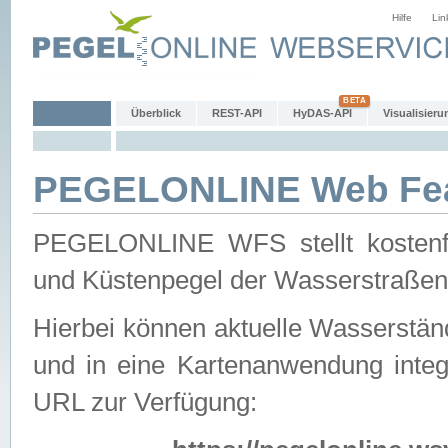
Hilfe
Lin
Überblick
REST-API
HyDAS-API
Visualisieru
PEGELONLINE Web Feat
PEGELONLINE WFS stellt kostenfr
und Küstenpegel der Wasserstraßen
Hierbei können aktuelle Wasserstän
und in eine Kartenanwendung integ
URL zur Verfügung: