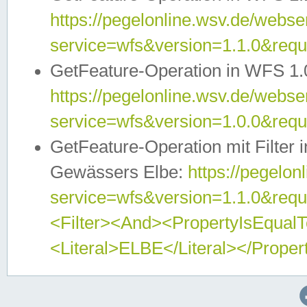
https://pegelonline.wsv.de/webser
service=wfs&version=1.1.0&req
GetFeature-Operation in WFS 1.
https://pegelonline.wsv.de/webser
service=wfs&version=1.0.0&req
GetFeature-Operation mit Filter 
Gewässers Elbe:
https://pegelon
service=wfs&version=1.1.0&req
<Filter><And><PropertyIsEqua
<Literal>ELBE</Literal></Proper