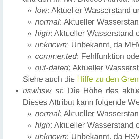
low
: Aktueller Wasserstand 
normal
: Aktueller Wassers
high
: Aktueller Wasserstand
unknown
: Unbekannt, da MH
commented
: Fehlfunktion ode
out-dated
: Aktueller Wasserst
Siehe auch die
Hilfe zu den Gre
nswhsw_st
: Die Höhe des aktu
Dieses Attribut kann folgende W
normal
: Aktueller Wassersta
high
: Aktueller Wasserstand
unknown
: Unbekannt, da HSW