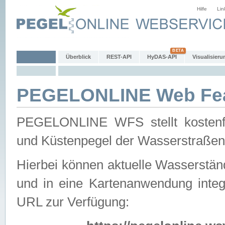
Hilfe
Lin
Überblick
REST-API
HyDAS-API
Visualisieru
PEGELONLINE Web Feat
PEGELONLINE WFS stellt kostenfr
und Küstenpegel der Wasserstraßen
Hierbei können aktuelle Wasserstän
und in eine Kartenanwendung integ
URL zur Verfügung: