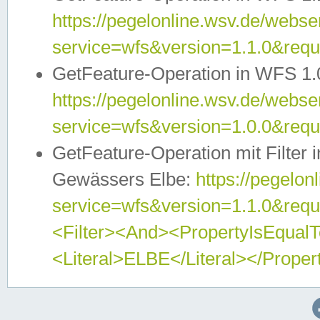
https://pegelonline.wsv.de/webser
service=wfs&version=1.1.0&req
GetFeature-Operation in WFS 1.
https://pegelonline.wsv.de/webser
service=wfs&version=1.0.0&req
GetFeature-Operation mit Filter 
Gewässers Elbe:
https://pegelon
service=wfs&version=1.1.0&req
<Filter><And><PropertyIsEqua
<Literal>ELBE</Literal></Proper