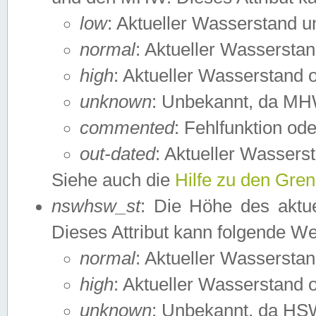
low
: Aktueller Wasserstand 
normal
: Aktueller Wassers
high
: Aktueller Wasserstand
unknown
: Unbekannt, da MH
commented
: Fehlfunktion ode
out-dated
: Aktueller Wasserst
Siehe auch die
Hilfe zu den Gre
nswhsw_st
: Die Höhe des aktu
Dieses Attribut kann folgende W
normal
: Aktueller Wassersta
high
: Aktueller Wasserstand
unknown
: Unbekannt, da HSW