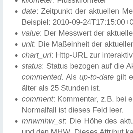
date
: Zeitpunkt der aktuellen M
Beispiel: 2010-09-24T17:15:00+
value
: Der Messwert der aktuel
unit
: Die Maßeinheit der aktuell
chart_url
: Http-URL zur interakti
status
: Status bezogen auf die A
commented
. Als
up-to-date
gilt 
älter als 25 Stunden ist.
comment
: Kommentar, z.B. bei 
Normalfall ist dieses Feld leer.
mnwmhw_st
: Die Höhe des ak
und den MHW. Dieses Attribut k