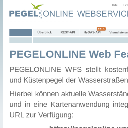
Hilfe
Lin
Überblick
REST-API
HyDAS-API
Visualisieru
PEGELONLINE Web Feat
PEGELONLINE WFS stellt kostenfr
und Küstenpegel der Wasserstraßen
Hierbei können aktuelle Wasserstän
und in eine Kartenanwendung integ
URL zur Verfügung: