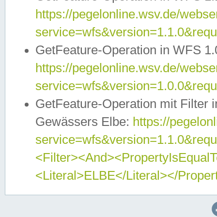
https://pegelonline.wsv.de/webser
service=wfs&version=1.1.0&req
GetFeature-Operation in WFS 1.
https://pegelonline.wsv.de/webser
service=wfs&version=1.0.0&req
GetFeature-Operation mit Filter 
Gewässers Elbe:
https://pegelon
service=wfs&version=1.1.0&req
<Filter><And><PropertyIsEqua
<Literal>ELBE</Literal></Proper