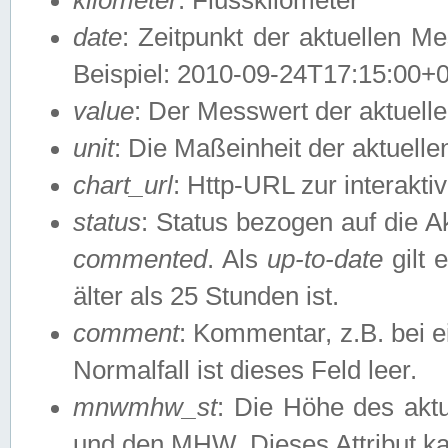
date
: Zeitpunkt der aktuellen M
Beispiel: 2010-09-24T17:15:00+
value
: Der Messwert der aktuel
unit
: Die Maßeinheit der aktuell
chart_url
: Http-URL zur interakti
status
: Status bezogen auf die A
commented
. Als
up-to-date
gilt 
älter als 25 Stunden ist.
comment
: Kommentar, z.B. bei 
Normalfall ist dieses Feld leer.
mnwmhw_st
: Die Höhe des ak
und den MHW. Dieses Attribut k