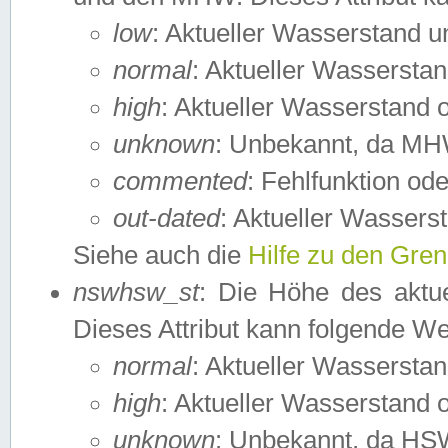
low
: Aktueller Wasserstand 
normal
: Aktueller Wassers
high
: Aktueller Wasserstand
unknown
: Unbekannt, da MH
commented
: Fehlfunktion ode
out-dated
: Aktueller Wasserst
Siehe auch die
Hilfe zu den Gre
nswhsw_st
: Die Höhe des aktu
Dieses Attribut kann folgende W
normal
: Aktueller Wassersta
high
: Aktueller Wasserstand
unknown
: Unbekannt, da HSW