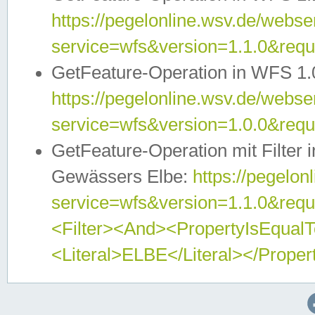
https://pegelonline.wsv.de/webser
service=wfs&version=1.1.0&req
GetFeature-Operation in WFS 1.
https://pegelonline.wsv.de/webser
service=wfs&version=1.0.0&req
GetFeature-Operation mit Filter 
Gewässers Elbe:
https://pegelon
service=wfs&version=1.1.0&req
<Filter><And><PropertyIsEqua
<Literal>ELBE</Literal></Proper