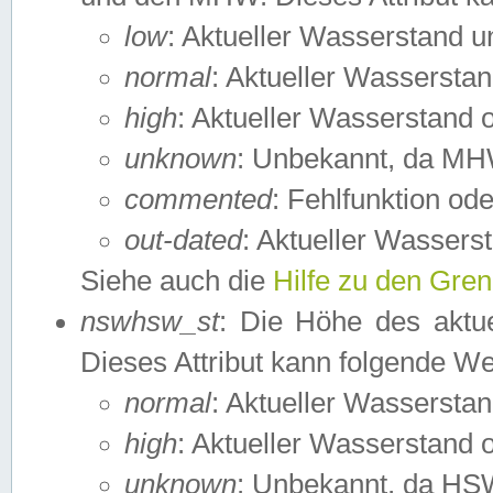
low
: Aktueller Wasserstand 
normal
: Aktueller Wassers
high
: Aktueller Wasserstand
unknown
: Unbekannt, da MH
commented
: Fehlfunktion ode
out-dated
: Aktueller Wasserst
Siehe auch die
Hilfe zu den Gre
nswhsw_st
: Die Höhe des aktu
Dieses Attribut kann folgende W
normal
: Aktueller Wassersta
high
: Aktueller Wasserstand
unknown
: Unbekannt, da HSW