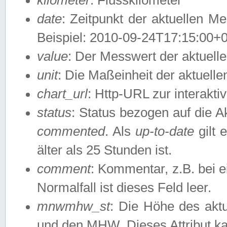
date
: Zeitpunkt der aktuellen M
Beispiel: 2010-09-24T17:15:00+
value
: Der Messwert der aktuel
unit
: Die Maßeinheit der aktuell
chart_url
: Http-URL zur interakti
status
: Status bezogen auf die A
commented
. Als
up-to-date
gilt 
älter als 25 Stunden ist.
comment
: Kommentar, z.B. bei 
Normalfall ist dieses Feld leer.
mnwmhw_st
: Die Höhe des ak
und den MHW. Dieses Attribut k