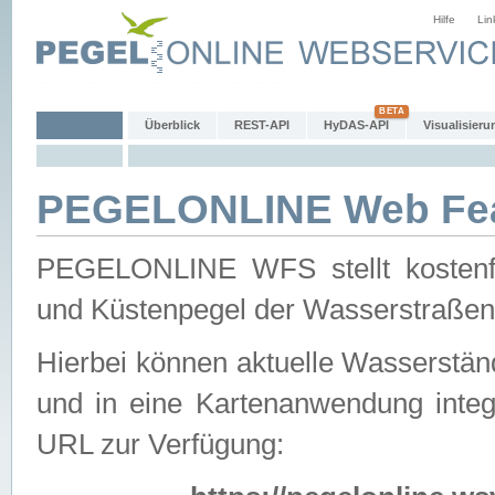
Hilfe
Lin
Überblick
REST-API
HyDAS-API
Visualisieru
PEGELONLINE Web Feat
PEGELONLINE WFS stellt kostenfr
und Küstenpegel der Wasserstraßen
Hierbei können aktuelle Wasserstän
und in eine Kartenanwendung integ
URL zur Verfügung: