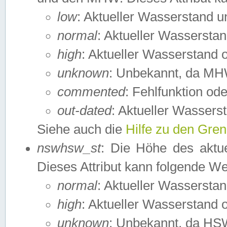
low
: Aktueller Wasserstand 
normal
: Aktueller Wassers
high
: Aktueller Wasserstand
unknown
: Unbekannt, da MH
commented
: Fehlfunktion ode
out-dated
: Aktueller Wasserst
Siehe auch die
Hilfe zu den Gre
nswhsw_st
: Die Höhe des aktu
Dieses Attribut kann folgende W
normal
: Aktueller Wassersta
high
: Aktueller Wasserstand
unknown
: Unbekannt, da HSW