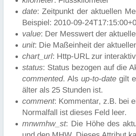
date
: Zeitpunkt der aktuellen M
Beispiel: 2010-09-24T17:15:00+
value
: Der Messwert der aktuel
unit
: Die Maßeinheit der aktuell
chart_url
: Http-URL zur interakti
status
: Status bezogen auf die A
commented
. Als
up-to-date
gilt 
älter als 25 Stunden ist.
comment
: Kommentar, z.B. bei 
Normalfall ist dieses Feld leer.
mnwmhw_st
: Die Höhe des ak
und den MHW. Dieses Attribut k