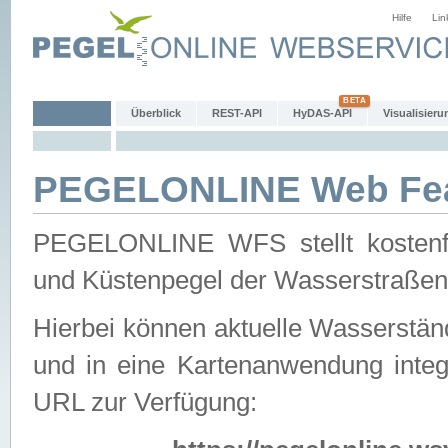
Hilfe
Lin
Überblick
REST-API
HyDAS-API
Visualisieru
PEGELONLINE Web Feat
PEGELONLINE WFS stellt kostenfr
und Küstenpegel der Wasserstraßen
Hierbei können aktuelle Wasserstän
und in eine Kartenanwendung integ
URL zur Verfügung: