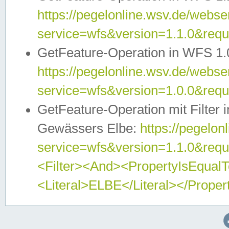
https://pegelonline.wsv.de/webser
service=wfs&version=1.1.0&req
GetFeature-Operation in WFS 1.
https://pegelonline.wsv.de/webser
service=wfs&version=1.0.0&req
GetFeature-Operation mit Filter 
Gewässers Elbe:
https://pegelon
service=wfs&version=1.1.0&req
<Filter><And><PropertyIsEqua
<Literal>ELBE</Literal></Proper