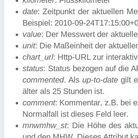
date
: Zeitpunkt der aktuellen M
Beispiel: 2010-09-24T17:15:00+
value
: Der Messwert der aktuel
unit
: Die Maßeinheit der aktuell
chart_url
: Http-URL zur interakti
status
: Status bezogen auf die A
commented
. Als
up-to-date
gilt 
älter als 25 Stunden ist.
comment
: Kommentar, z.B. bei 
Normalfall ist dieses Feld leer.
mnwmhw_st
: Die Höhe des ak
und den MHW. Dieses Attribut k