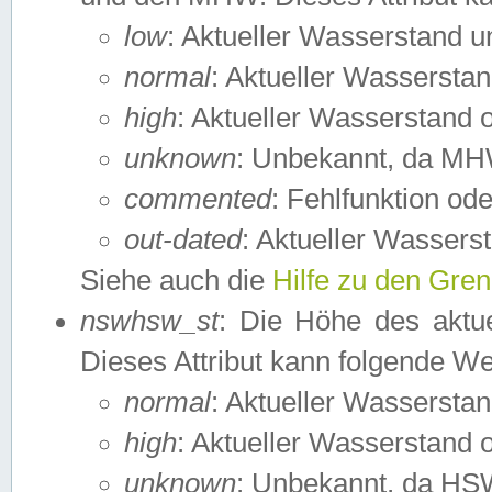
low
: Aktueller Wasserstand 
normal
: Aktueller Wassers
high
: Aktueller Wasserstand
unknown
: Unbekannt, da MH
commented
: Fehlfunktion ode
out-dated
: Aktueller Wasserst
Siehe auch die
Hilfe zu den Gre
nswhsw_st
: Die Höhe des aktu
Dieses Attribut kann folgende W
normal
: Aktueller Wassersta
high
: Aktueller Wasserstand
unknown
: Unbekannt, da HSW