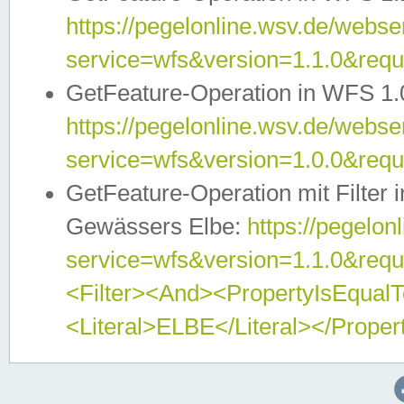
https://pegelonline.wsv.de/webser
service=wfs&version=1.1.0&req
GetFeature-Operation in WFS 1.
https://pegelonline.wsv.de/webser
service=wfs&version=1.0.0&req
GetFeature-Operation mit Filter 
Gewässers Elbe:
https://pegelon
service=wfs&version=1.1.0&req
<Filter><And><PropertyIsEqua
<Literal>ELBE</Literal></Proper