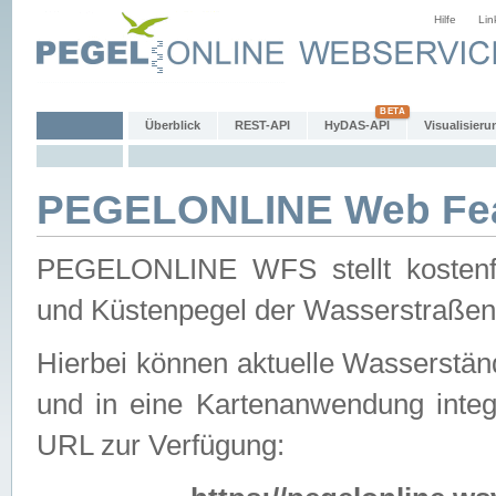
Hilfe
Lin
Überblick
REST-API
HyDAS-API
Visualisieru
PEGELONLINE Web Feat
PEGELONLINE WFS stellt kostenfr
und Küstenpegel der Wasserstraßen
Hierbei können aktuelle Wasserstän
und in eine Kartenanwendung integ
URL zur Verfügung: