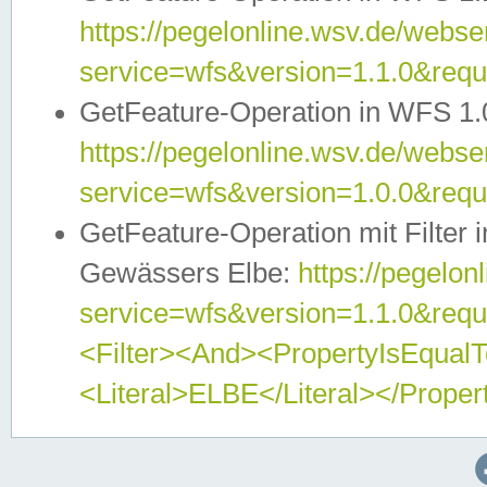
https://pegelonline.wsv.de/webser
service=wfs&version=1.1.0&req
GetFeature-Operation in WFS 1.
https://pegelonline.wsv.de/webser
service=wfs&version=1.0.0&req
GetFeature-Operation mit Filter 
Gewässers Elbe:
https://pegelon
service=wfs&version=1.1.0&req
<Filter><And><PropertyIsEqua
<Literal>ELBE</Literal></Proper