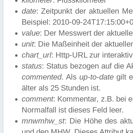
date
: Zeitpunkt der aktuellen M
Beispiel: 2010-09-24T17:15:00+
value
: Der Messwert der aktuel
unit
: Die Maßeinheit der aktuell
chart_url
: Http-URL zur interakti
status
: Status bezogen auf die A
commented
. Als
up-to-date
gilt 
älter als 25 Stunden ist.
comment
: Kommentar, z.B. bei 
Normalfall ist dieses Feld leer.
mnwmhw_st
: Die Höhe des ak
und den MHW. Dieses Attribut k