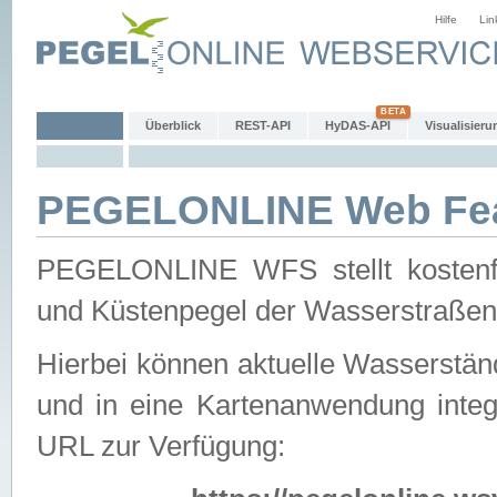
Hilfe
Lin
Überblick
REST-API
HyDAS-API
Visualisieru
PEGELONLINE Web Feat
PEGELONLINE WFS stellt kostenfr
und Küstenpegel der Wasserstraßen
Hierbei können aktuelle Wasserstän
und in eine Kartenanwendung integ
URL zur Verfügung: