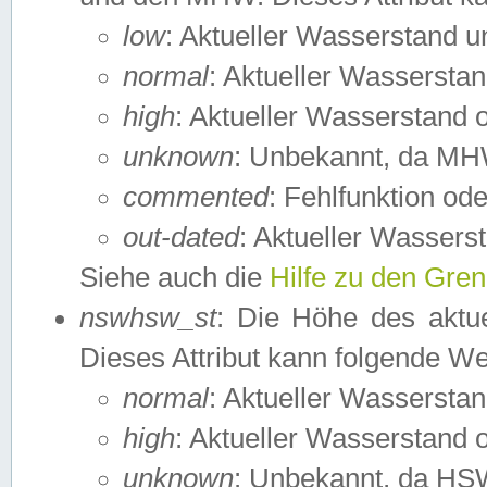
low
: Aktueller Wasserstand 
normal
: Aktueller Wassers
high
: Aktueller Wasserstand
unknown
: Unbekannt, da MH
commented
: Fehlfunktion ode
out-dated
: Aktueller Wasserst
Siehe auch die
Hilfe zu den Gre
nswhsw_st
: Die Höhe des aktu
Dieses Attribut kann folgende W
normal
: Aktueller Wassersta
high
: Aktueller Wasserstand
unknown
: Unbekannt, da HSW