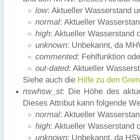
low
: Aktueller Wasserstand 
normal
: Aktueller Wassers
high
: Aktueller Wasserstand
unknown
: Unbekannt, da MH
commented
: Fehlfunktion ode
out-dated
: Aktueller Wasserst
Siehe auch die
Hilfe zu den Gre
nswhsw_st
: Die Höhe des aktu
Dieses Attribut kann folgende W
normal
: Aktueller Wassersta
high
: Aktueller Wasserstand
unknown
: Unbekannt, da HSW