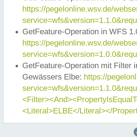
https://pegelonline.wsv.de/webser
service=wfs&version=1.1.0&req
GetFeature-Operation in WFS 1.
https://pegelonline.wsv.de/webser
service=wfs&version=1.0.0&req
GetFeature-Operation mit Filter 
Gewässers Elbe:
https://pegelon
service=wfs&version=1.1.0&req
<Filter><And><PropertyIsEqua
<Literal>ELBE</Literal></Proper