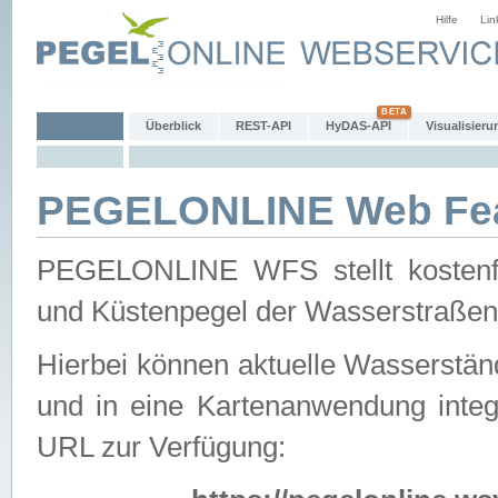
Hilfe
Lin
Überblick
REST-API
HyDAS-API
Visualisieru
PEGELONLINE Web Feat
PEGELONLINE WFS stellt kostenfr
und Küstenpegel der Wasserstraßen
Hierbei können aktuelle Wasserstän
und in eine Kartenanwendung integ
URL zur Verfügung: