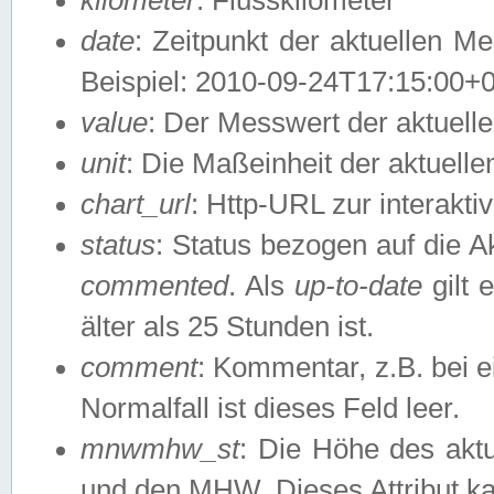
date
: Zeitpunkt der aktuellen M
Beispiel: 2010-09-24T17:15:00+
value
: Der Messwert der aktuel
unit
: Die Maßeinheit der aktuell
chart_url
: Http-URL zur interakti
status
: Status bezogen auf die A
commented
. Als
up-to-date
gilt 
älter als 25 Stunden ist.
comment
: Kommentar, z.B. bei 
Normalfall ist dieses Feld leer.
mnwmhw_st
: Die Höhe des ak
und den MHW. Dieses Attribut k