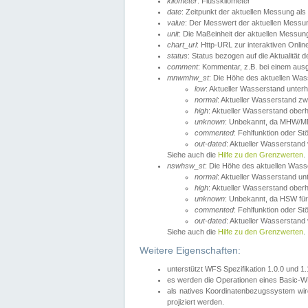
kilometer
: Flusskilometer
date
: Zeitpunkt der aktuellen Messung als
value
: Der Messwert der aktuellen Messu
unit
: Die Maßeinheit der aktuellen Messun
chart_url
: Http-URL zur interaktiven Onlin
status
: Status bezogen auf die Aktualität
comment
: Kommentar, z.B. bei einem ausge
mnwmhw_st
: Die Höhe des aktuellen Wa
low
: Aktueller Wasserstand unter
normal
: Aktueller Wasserstand
high
: Aktueller Wasserstand ober
unknown
: Unbekannt, da MHW/MN
commented
: Fehlfunktion oder St
out-dated
: Aktueller Wasserstand v
Siehe auch die
Hilfe zu den Grenzwerten
.
nswhsw_st
: Die Höhe des aktuellen Was
normal
: Aktueller Wasserstand u
high
: Aktueller Wasserstand ober
unknown
: Unbekannt, da HSW für
commented
: Fehlfunktion oder St
out-dated
: Aktueller Wasserstand v
Siehe auch die
Hilfe zu den Grenzwerten
.
Weitere Eigenschaften:
unterstützt WFS Spezifikation 1.0.0 und 1
es werden die Operationen eines Basic-WF
als natives Koordinatenbezugssystem w
projiziert werden.