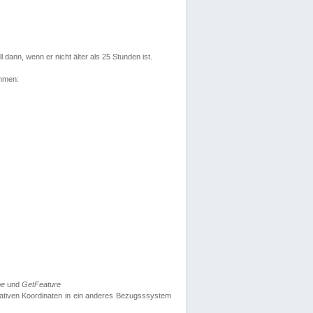
l dann, wenn er nicht älter als 25 Stunden ist.
ehmen:
pe
und
GetFeature
nativen Koordinaten in ein anderes Bezugsssystem