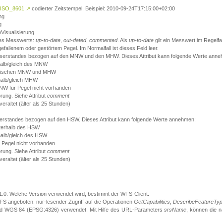
ISO_8601
↗
codierter Zeitstempel. Beispiel: 2010-09-24T17:15:00+02:00
ng
g
eVisualisierung
 des Messwerts:
up-to-date
,
out-dated
,
commented
. Als
up-to-date
gilt ein Messwert im Regelfal
fallenem oder gestörtem Pegel. Im Normalfall ist dieses Feld leer.
sserstandes bezogen auf den MNW und den MHW. Dieses Attribut kann folgende Werte ann
halb/gleich des MNW
 zwischen MNW und MHW
halb/gleich MHW
W für Pegel nicht vorhanden
örung. Siehe Attribut
comment
eraltet (älter als 25 Stunden)
serstandes bezogen auf den HSW. Dieses Attribut kann folgende Werte annehmen:
nterhalb des HSW
halb/gleich des HSW
 Pegel nicht vorhanden
örung. Siehe Attribut
comment
eraltet (älter als 25 Stunden)
.1.0. Welche Version verwendet wird, bestimmt der WFS-Client.
S angeboten: nur-lesender Zugriff auf die Operationen
GetCapabilities
,
DescribeFeatureTy
ird WGS 84 (EPSG:4326) verwendet. Mit Hilfe des URL-Parameters
srsName
, können die 