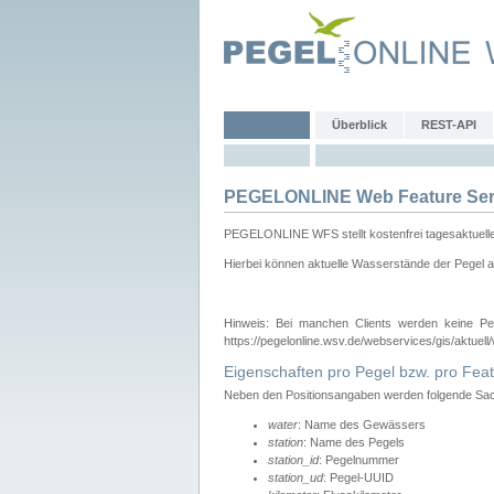
Überblick
REST-API
PEGELONLINE Web Feature Ser
PEGELONLINE WFS stellt kostenfrei tagesaktuell
Hierbei können aktuelle Wasserstände der Pegel a
Hinweis: Bei manchen Clients werden keine Pe
https://pegelonline.wsv.de/webservices/gis/aktuell
Eigenschaften pro Pegel bzw. pro Feat
Neben den Positionsangaben werden folgende Sach
water
: Name des Gewässers
station
: Name des Pegels
station_id
: Pegelnummer
station_ud
: Pegel-UUID