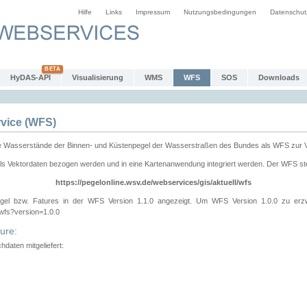
Hilfe
Links
Impressum
Nutzungsbedingungen
Datenschut
HyDAS-API
Visualisierung
WMS
WFS
SOS
Downloads
vice (WFS)
e Wasserstände der Binnen- und Küstenpegel der Wasserstraßen des Bundes als WFS zur 
ls Vektordaten bezogen werden und in eine Kartenanwendung integriert werden. Der WFS ste
https://pegelonline.wsv.de/webservices/gis/aktuell/wfs
gel bzw. Fatures in der WFS Version 1.1.0 angezeigt. Um WFS Version 1.0.0 zu erz
/wfs?version=1.0.0
ure:
daten mitgeliefert: