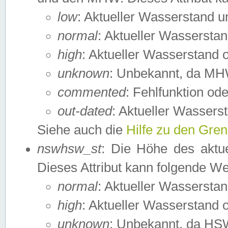
low
: Aktueller Wasserstand 
normal
: Aktueller Wassers
high
: Aktueller Wasserstand
unknown
: Unbekannt, da MH
commented
: Fehlfunktion ode
out-dated
: Aktueller Wasserst
Siehe auch die
Hilfe zu den Gre
nswhsw_st
: Die Höhe des aktu
Dieses Attribut kann folgende W
normal
: Aktueller Wassersta
high
: Aktueller Wasserstand
unknown
: Unbekannt, da HSW