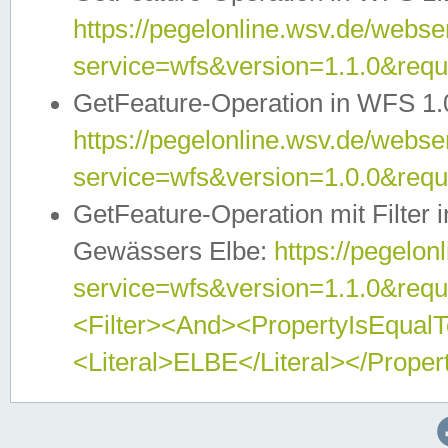
https://pegelonline.wsv.de/webser
service=wfs&version=1.1.0&req
GetFeature-Operation in WFS 1.
https://pegelonline.wsv.de/webser
service=wfs&version=1.0.0&req
GetFeature-Operation mit Filter 
Gewässers Elbe:
https://pegelon
service=wfs&version=1.1.0&req
<Filter><And><PropertyIsEqua
<Literal>ELBE</Literal></Proper