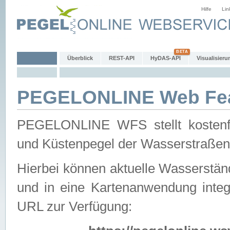
Hilfe
Lin
Überblick
REST-API
HyDAS-API
Visualisieru
PEGELONLINE Web Feat
PEGELONLINE WFS stellt kostenfr
und Küstenpegel der Wasserstraßen
Hierbei können aktuelle Wasserstän
und in eine Kartenanwendung integ
URL zur Verfügung: