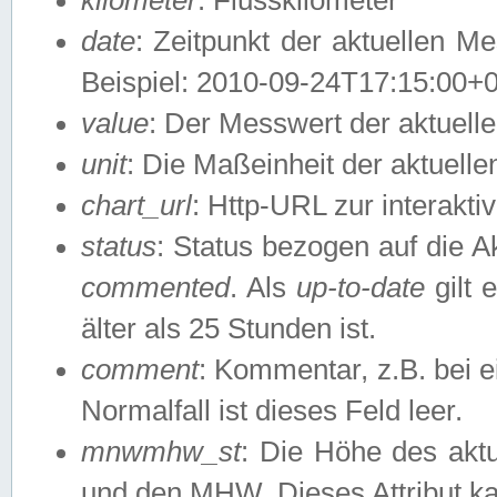
date
: Zeitpunkt der aktuellen M
Beispiel: 2010-09-24T17:15:00+
value
: Der Messwert der aktuel
unit
: Die Maßeinheit der aktuell
chart_url
: Http-URL zur interakti
status
: Status bezogen auf die A
commented
. Als
up-to-date
gilt 
älter als 25 Stunden ist.
comment
: Kommentar, z.B. bei 
Normalfall ist dieses Feld leer.
mnwmhw_st
: Die Höhe des ak
und den MHW. Dieses Attribut k