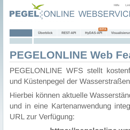
Hilfe
Lin
Überblick
REST-API
HyDAS-API
Visualisieru
PEGELONLINE Web Feat
PEGELONLINE WFS stellt kostenfr
und Küstenpegel der Wasserstraßen
Hierbei können aktuelle Wasserstän
und in eine Kartenanwendung integ
URL zur Verfügung: