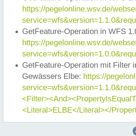
https://pegelonline.wsv.de/webser
service=wfs&version=1.1.0&req
GetFeature-Operation in WFS 1.
https://pegelonline.wsv.de/webser
service=wfs&version=1.0.0&req
GetFeature-Operation mit Filter 
Gewässers Elbe:
https://pegelon
service=wfs&version=1.1.0&req
<Filter><And><PropertyIsEqua
<Literal>ELBE</Literal></Proper