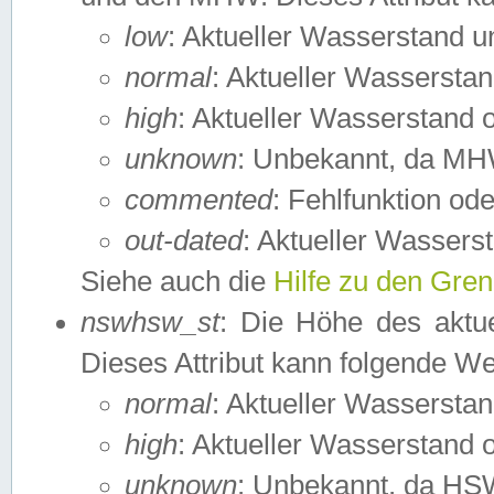
low
: Aktueller Wasserstand 
normal
: Aktueller Wassers
high
: Aktueller Wasserstand
unknown
: Unbekannt, da MH
commented
: Fehlfunktion ode
out-dated
: Aktueller Wasserst
Siehe auch die
Hilfe zu den Gre
nswhsw_st
: Die Höhe des aktu
Dieses Attribut kann folgende W
normal
: Aktueller Wassersta
high
: Aktueller Wasserstand
unknown
: Unbekannt, da HSW