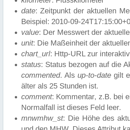
date
: Zeitpunkt der aktuellen M
Beispiel: 2010-09-24T17:15:00+
value
: Der Messwert der aktuel
unit
: Die Maßeinheit der aktuell
chart_url
: Http-URL zur interakti
status
: Status bezogen auf die A
commented
. Als
up-to-date
gilt 
älter als 25 Stunden ist.
comment
: Kommentar, z.B. bei 
Normalfall ist dieses Feld leer.
mnwmhw_st
: Die Höhe des ak
und den MHW. Dieses Attribut k