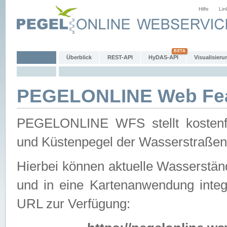
Hilfe
Lin
Überblick
REST-API
HyDAS-API
Visualisieru
PEGELONLINE Web Feat
PEGELONLINE WFS stellt kostenfr
und Küstenpegel der Wasserstraßen
Hierbei können aktuelle Wasserstän
und in eine Kartenanwendung integ
URL zur Verfügung: