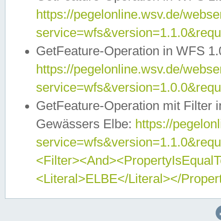
https://pegelonline.wsv.de/webser
service=wfs&version=1.1.0&req
GetFeature-Operation in WFS 1.
https://pegelonline.wsv.de/webser
service=wfs&version=1.0.0&req
GetFeature-Operation mit Filter 
Gewässers Elbe:
https://pegelon
service=wfs&version=1.1.0&req
<Filter><And><PropertyIsEqua
<Literal>ELBE</Literal></Proper