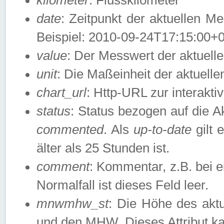
date
: Zeitpunkt der aktuellen M
Beispiel: 2010-09-24T17:15:00+
value
: Der Messwert der aktuel
unit
: Die Maßeinheit der aktuell
chart_url
: Http-URL zur interakti
status
: Status bezogen auf die A
commented
. Als
up-to-date
gilt 
älter als 25 Stunden ist.
comment
: Kommentar, z.B. bei 
Normalfall ist dieses Feld leer.
mnwmhw_st
: Die Höhe des ak
und den MHW. Dieses Attribut k