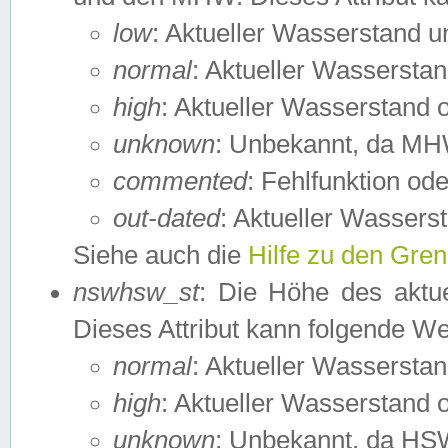
low
: Aktueller Wasserstand 
normal
: Aktueller Wassers
high
: Aktueller Wasserstand
unknown
: Unbekannt, da MH
commented
: Fehlfunktion ode
out-dated
: Aktueller Wasserst
Siehe auch die
Hilfe zu den Gre
nswhsw_st
: Die Höhe des aktu
Dieses Attribut kann folgende W
normal
: Aktueller Wassersta
high
: Aktueller Wasserstand
unknown
: Unbekannt, da HSW