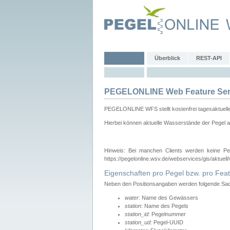
Überblick
REST-API
PEGELONLINE Web Feature Ser
PEGELONLINE WFS stellt kostenfrei tagesaktuell
Hierbei können aktuelle Wasserstände der Pegel a
Hinweis: Bei manchen Clients werden keine Pe
https://pegelonline.wsv.de/webservices/gis/aktuell
Eigenschaften pro Pegel bzw. pro Feat
Neben den Positionsangaben werden folgende Sach
water
: Name des Gewässers
station
: Name des Pegels
station_id
: Pegelnummer
station_ud
: Pegel-UUID