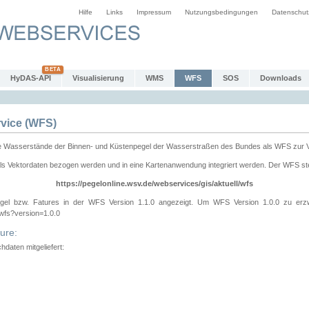
Hilfe
Links
Impressum
Nutzungsbedingungen
Datenschut
HyDAS-API
Visualisierung
WMS
WFS
SOS
Downloads
vice (WFS)
e Wasserstände der Binnen- und Küstenpegel der Wasserstraßen des Bundes als WFS zur 
ls Vektordaten bezogen werden und in eine Kartenanwendung integriert werden. Der WFS ste
https://pegelonline.wsv.de/webservices/gis/aktuell/wfs
gel bzw. Fatures in der WFS Version 1.1.0 angezeigt. Um WFS Version 1.0.0 zu erz
/wfs?version=1.0.0
ure:
daten mitgeliefert: