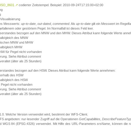
ISO_8601
↗
codierter Zeitstempel. Beispiel: 2010-09-24T17:15:00+02:00
ng
g
eVisualisierung
 des Messwerts:
up-to-date
,
out-dated
,
commented
. Als
up-to-date
gilt ein Messwert im Regelfal
fallenem oder gestörtem Pegel. Im Normalfall ist dieses Feld leer.
sserstandes bezogen auf den MNW und den MHW. Dieses Attribut kann folgende Werte ann
halb/gleich des MNW
 zwischen MNW und MHW
halb/gleich MHW
W für Pegel nicht vorhanden
örung. Siehe Attribut
comment
eraltet (älter als 25 Stunden)
serstandes bezogen auf den HSW. Dieses Attribut kann folgende Werte annehmen:
nterhalb des HSW
halb/gleich des HSW
 Pegel nicht vorhanden
örung. Siehe Attribut
comment
eraltet (älter als 25 Stunden)
.1.0. Welche Version verwendet wird, bestimmt der WFS-Client.
S angeboten: nur-lesender Zugriff auf die Operationen
GetCapabilities
,
DescribeFeatureTy
ird WGS 84 (EPSG:4326) verwendet. Mit Hilfe des URL-Parameters
srsName
, können die 