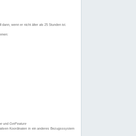
l dann, wenn er nicht älter als 25 Stunden ist.
ehmen:
pe
und
GetFeature
nativen Koordinaten in ein anderes Bezugsssystem