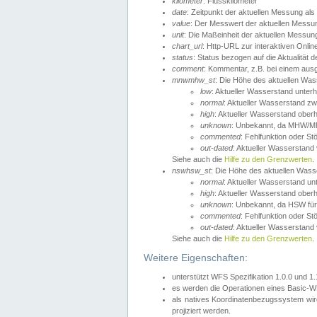
kilometer
: Flusskilometer
date
: Zeitpunkt der aktuellen Messung als
value
: Der Messwert der aktuellen Messu
unit
: Die Maßeinheit der aktuellen Messun
chart_url
: Http-URL zur interaktiven Onlin
status
: Status bezogen auf die Aktualität
comment
: Kommentar, z.B. bei einem ausge
mnwmhw_st
: Die Höhe des aktuellen Wa
low
: Aktueller Wasserstand unter
normal
: Aktueller Wasserstand
high
: Aktueller Wasserstand ober
unknown
: Unbekannt, da MHW/MN
commented
: Fehlfunktion oder St
out-dated
: Aktueller Wasserstand v
Siehe auch die
Hilfe zu den Grenzwerten
.
nswhsw_st
: Die Höhe des aktuellen Was
normal
: Aktueller Wasserstand u
high
: Aktueller Wasserstand ober
unknown
: Unbekannt, da HSW für
commented
: Fehlfunktion oder St
out-dated
: Aktueller Wasserstand v
Siehe auch die
Hilfe zu den Grenzwerten
.
Weitere Eigenschaften:
unterstützt WFS Spezifikation 1.0.0 und 1
es werden die Operationen eines Basic-WF
als natives Koordinatenbezugssystem w
projiziert werden.