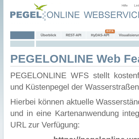
Hilfe
Lin
Überblick
REST-API
HyDAS-API
Visualisieru
PEGELONLINE Web Feat
PEGELONLINE WFS stellt kostenfr
und Küstenpegel der Wasserstraßen
Hierbei können aktuelle Wasserstän
und in eine Kartenanwendung integ
URL zur Verfügung: