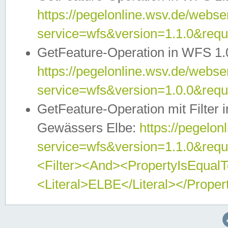
https://pegelonline.wsv.de/webser
service=wfs&version=1.1.0&req
GetFeature-Operation in WFS 1.
https://pegelonline.wsv.de/webser
service=wfs&version=1.0.0&req
GetFeature-Operation mit Filter 
Gewässers Elbe:
https://pegelon
service=wfs&version=1.1.0&req
<Filter><And><PropertyIsEqua
<Literal>ELBE</Literal></Proper