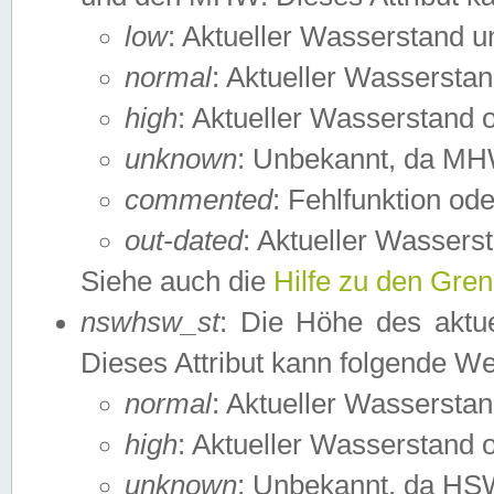
low
: Aktueller Wasserstand 
normal
: Aktueller Wassers
high
: Aktueller Wasserstand
unknown
: Unbekannt, da MH
commented
: Fehlfunktion ode
out-dated
: Aktueller Wasserst
Siehe auch die
Hilfe zu den Gre
nswhsw_st
: Die Höhe des aktu
Dieses Attribut kann folgende W
normal
: Aktueller Wassersta
high
: Aktueller Wasserstand
unknown
: Unbekannt, da HSW