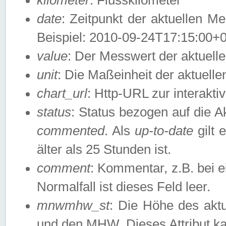
date
: Zeitpunkt der aktuellen M
Beispiel: 2010-09-24T17:15:00+
value
: Der Messwert der aktuel
unit
: Die Maßeinheit der aktuell
chart_url
: Http-URL zur interakti
status
: Status bezogen auf die A
commented
. Als
up-to-date
gilt 
älter als 25 Stunden ist.
comment
: Kommentar, z.B. bei 
Normalfall ist dieses Feld leer.
mnwmhw_st
: Die Höhe des ak
und den MHW. Dieses Attribut k