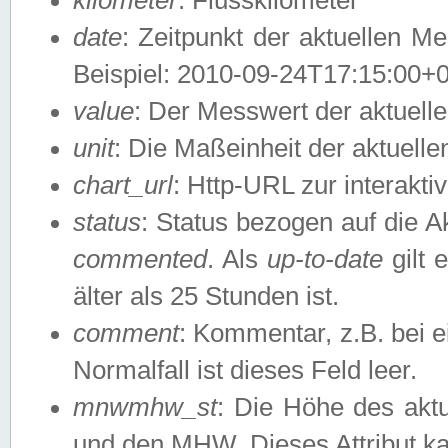
date
: Zeitpunkt der aktuellen M
Beispiel: 2010-09-24T17:15:00+
value
: Der Messwert der aktuel
unit
: Die Maßeinheit der aktuell
chart_url
: Http-URL zur interakti
status
: Status bezogen auf die A
commented
. Als
up-to-date
gilt 
älter als 25 Stunden ist.
comment
: Kommentar, z.B. bei 
Normalfall ist dieses Feld leer.
mnwmhw_st
: Die Höhe des ak
und den MHW. Dieses Attribut k