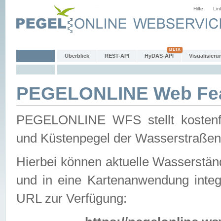
Hilfe
Lin
Überblick
REST-API
HyDAS-API
Visualisieru
PEGELONLINE Web Feat
PEGELONLINE WFS stellt kostenfr
und Küstenpegel der Wasserstraßen
Hierbei können aktuelle Wasserstän
und in eine Kartenanwendung integ
URL zur Verfügung: