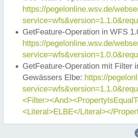
https://pegelonline.wsv.de/webser
service=wfs&version=1.1.0&req
GetFeature-Operation in WFS 1.
https://pegelonline.wsv.de/webser
service=wfs&version=1.0.0&req
GetFeature-Operation mit Filter 
Gewässers Elbe:
https://pegelon
service=wfs&version=1.1.0&req
<Filter><And><PropertyIsEqua
<Literal>ELBE</Literal></Proper