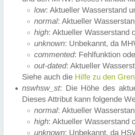
low
: Aktueller Wasserstand 
normal
: Aktueller Wassers
high
: Aktueller Wasserstand
unknown
: Unbekannt, da MH
commented
: Fehlfunktion ode
out-dated
: Aktueller Wasserst
Siehe auch die
Hilfe zu den Gre
nswhsw_st
: Die Höhe des aktu
Dieses Attribut kann folgende W
normal
: Aktueller Wassersta
high
: Aktueller Wasserstand
unknown
: Unbekannt, da HSW