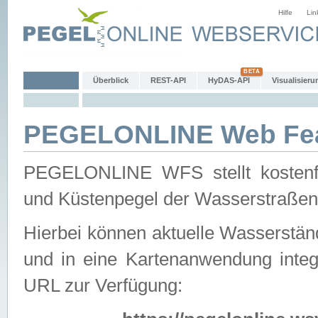
Hilfe
Lin
Überblick
REST-API
HyDAS-API
Visualisieru
PEGELONLINE Web Feat
PEGELONLINE WFS stellt kostenfr
und Küstenpegel der Wasserstraßen
Hierbei können aktuelle Wasserstän
und in eine Kartenanwendung integ
URL zur Verfügung: