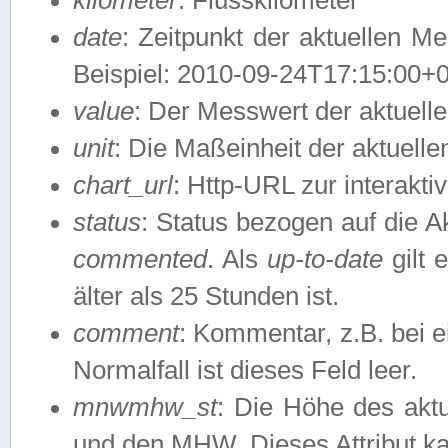
date
: Zeitpunkt der aktuellen M
Beispiel: 2010-09-24T17:15:00+
value
: Der Messwert der aktuel
unit
: Die Maßeinheit der aktuell
chart_url
: Http-URL zur interakti
status
: Status bezogen auf die A
commented
. Als
up-to-date
gilt 
älter als 25 Stunden ist.
comment
: Kommentar, z.B. bei 
Normalfall ist dieses Feld leer.
mnwmhw_st
: Die Höhe des ak
und den MHW. Dieses Attribut k