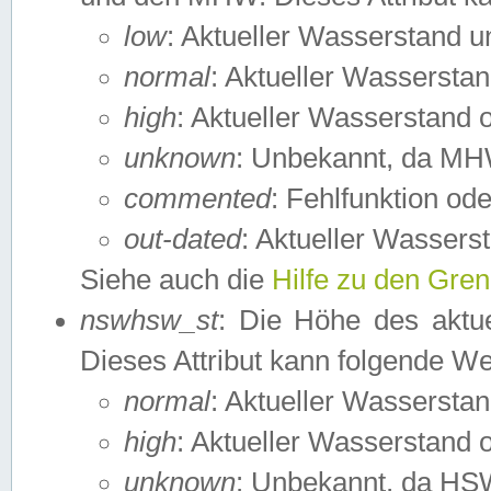
low
: Aktueller Wasserstand 
normal
: Aktueller Wassers
high
: Aktueller Wasserstand
unknown
: Unbekannt, da MH
commented
: Fehlfunktion ode
out-dated
: Aktueller Wasserst
Siehe auch die
Hilfe zu den Gre
nswhsw_st
: Die Höhe des aktu
Dieses Attribut kann folgende W
normal
: Aktueller Wassersta
high
: Aktueller Wasserstand
unknown
: Unbekannt, da HSW