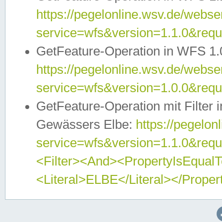
https://pegelonline.wsv.de/webser
service=wfs&version=1.1.0&req
GetFeature-Operation in WFS 1.
https://pegelonline.wsv.de/webser
service=wfs&version=1.0.0&req
GetFeature-Operation mit Filter 
Gewässers Elbe:
https://pegelon
service=wfs&version=1.1.0&req
<Filter><And><PropertyIsEqua
<Literal>ELBE</Literal></Proper