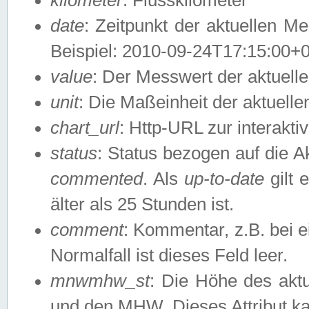
date
: Zeitpunkt der aktuellen M
Beispiel: 2010-09-24T17:15:00+
value
: Der Messwert der aktuel
unit
: Die Maßeinheit der aktuell
chart_url
: Http-URL zur interakti
status
: Status bezogen auf die A
commented
. Als
up-to-date
gilt 
älter als 25 Stunden ist.
comment
: Kommentar, z.B. bei 
Normalfall ist dieses Feld leer.
mnwmhw_st
: Die Höhe des ak
und den MHW. Dieses Attribut k