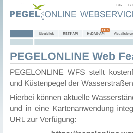
Hilfe
Lin
Überblick
REST-API
HyDAS-API
Visualisieru
PEGELONLINE Web Feat
PEGELONLINE WFS stellt kostenfr
und Küstenpegel der Wasserstraßen
Hierbei können aktuelle Wasserstän
und in eine Kartenanwendung integ
URL zur Verfügung: