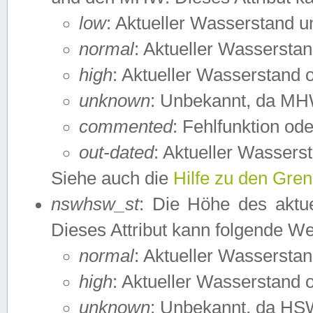
low
: Aktueller Wasserstand 
normal
: Aktueller Wassers
high
: Aktueller Wasserstand
unknown
: Unbekannt, da MH
commented
: Fehlfunktion ode
out-dated
: Aktueller Wasserst
Siehe auch die
Hilfe zu den Gre
nswhsw_st
: Die Höhe des aktu
Dieses Attribut kann folgende W
normal
: Aktueller Wassersta
high
: Aktueller Wasserstand
unknown
: Unbekannt, da HSW