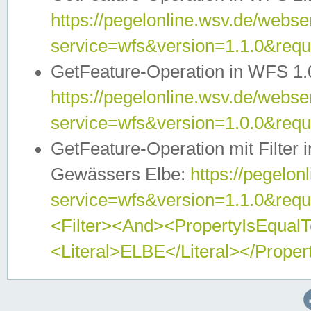
https://pegelonline.wsv.de/webser
service=wfs&version=1.1.0&req
GetFeature-Operation in WFS 1.
https://pegelonline.wsv.de/webser
service=wfs&version=1.0.0&req
GetFeature-Operation mit Filter 
Gewässers Elbe:
https://pegelon
service=wfs&version=1.1.0&req
<Filter><And><PropertyIsEqua
<Literal>ELBE</Literal></Proper