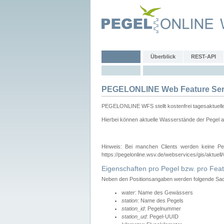
Überblick
REST-API
PEGELONLINE Web Feature Ser
PEGELONLINE WFS stellt kostenfrei tagesaktuell
Hierbei können aktuelle Wasserstände der Pegel a
Hinweis: Bei manchen Clients werden keine Pe
https://pegelonline.wsv.de/webservices/gis/aktuell
Eigenschaften pro Pegel bzw. pro Feat
Neben den Positionsangaben werden folgende Sach
water
: Name des Gewässers
station
: Name des Pegels
station_id
: Pegelnummer
station_ud
: Pegel-UUID