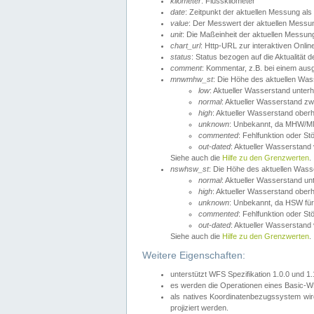
kilometer
: Flusskilometer
date
: Zeitpunkt der aktuellen Messung als
value
: Der Messwert der aktuellen Messu
unit
: Die Maßeinheit der aktuellen Messun
chart_url
: Http-URL zur interaktiven Onlin
status
: Status bezogen auf die Aktualität
comment
: Kommentar, z.B. bei einem ausge
mnwmhw_st
: Die Höhe des aktuellen Wa
low
: Aktueller Wasserstand unter
normal
: Aktueller Wasserstand
high
: Aktueller Wasserstand ober
unknown
: Unbekannt, da MHW/MN
commented
: Fehlfunktion oder St
out-dated
: Aktueller Wasserstand v
Siehe auch die
Hilfe zu den Grenzwerten
.
nswhsw_st
: Die Höhe des aktuellen Was
normal
: Aktueller Wasserstand u
high
: Aktueller Wasserstand ober
unknown
: Unbekannt, da HSW für
commented
: Fehlfunktion oder St
out-dated
: Aktueller Wasserstand v
Siehe auch die
Hilfe zu den Grenzwerten
.
Weitere Eigenschaften:
unterstützt WFS Spezifikation 1.0.0 und 1
es werden die Operationen eines Basic-WF
als natives Koordinatenbezugssystem w
projiziert werden.