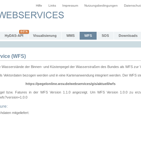
Hilfe
Links
Impressum
Nutzungsbedingungen
Datenschut
HyDAS-API
Visualisierung
WMS
WFS
SOS
Downloads
vice (WFS)
e Wasserstände der Binnen- und Küstenpegel der Wasserstraßen des Bundes als WFS zur 
ls Vektordaten bezogen werden und in eine Kartenanwendung integriert werden. Der WFS ste
https://pegelonline.wsv.de/webservices/gis/aktuell/wfs
gel bzw. Fatures in der WFS Version 1.1.0 angezeigt. Um WFS Version 1.0.0 zu erz
/wfs?version=1.0.0
ure:
daten mitgeliefert: