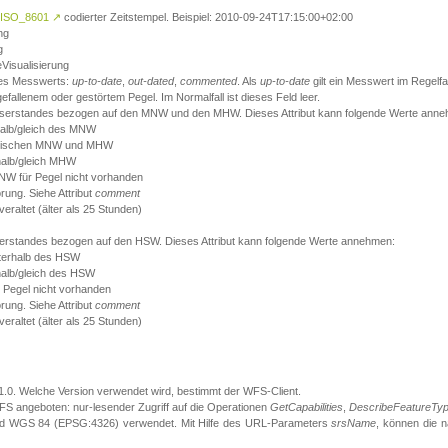
ISO_8601
↗
codierter Zeitstempel. Beispiel: 2010-09-24T17:15:00+02:00
ng
g
eVisualisierung
 des Messwerts:
up-to-date
,
out-dated
,
commented
. Als
up-to-date
gilt ein Messwert im Regelfal
fallenem oder gestörtem Pegel. Im Normalfall ist dieses Feld leer.
sserstandes bezogen auf den MNW und den MHW. Dieses Attribut kann folgende Werte ann
halb/gleich des MNW
 zwischen MNW und MHW
halb/gleich MHW
W für Pegel nicht vorhanden
örung. Siehe Attribut
comment
eraltet (älter als 25 Stunden)
serstandes bezogen auf den HSW. Dieses Attribut kann folgende Werte annehmen:
nterhalb des HSW
halb/gleich des HSW
 Pegel nicht vorhanden
örung. Siehe Attribut
comment
eraltet (älter als 25 Stunden)
.1.0. Welche Version verwendet wird, bestimmt der WFS-Client.
S angeboten: nur-lesender Zugriff auf die Operationen
GetCapabilities
,
DescribeFeatureTy
ird WGS 84 (EPSG:4326) verwendet. Mit Hilfe des URL-Parameters
srsName
, können die 