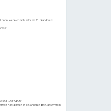
l dann, wenn er nicht älter als 25 Stunden ist.
ehmen:
pe
und
GetFeature
nativen Koordinaten in ein anderes Bezugsssystem