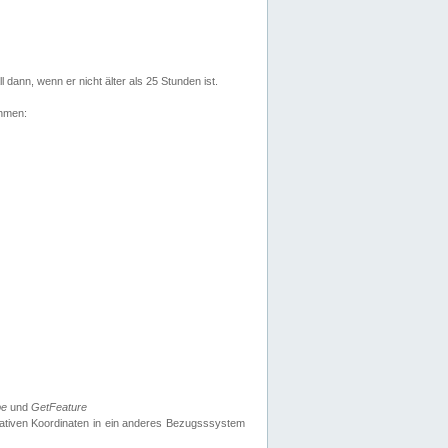
l dann, wenn er nicht älter als 25 Stunden ist.
ehmen:
pe
und
GetFeature
nativen Koordinaten in ein anderes Bezugsssystem