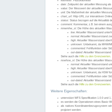
kilometer
: Flusskilometer
date
: Zeitpunkt der aktuellen Messung als
value
: Der Messwert der aktuellen Messu
unit
: Die Maßeinheit der aktuellen Messun
chart_url
: Http-URL zur interaktiven Onlin
status
: Status bezogen auf die Aktualität
comment
: Kommentar, z.B. bei einem ausge
mnwmhw_st
: Die Höhe des aktuellen Wa
low
: Aktueller Wasserstand unter
normal
: Aktueller Wasserstand
high
: Aktueller Wasserstand ober
unknown
: Unbekannt, da MHW/MN
commented
: Fehlfunktion oder St
out-dated
: Aktueller Wasserstand v
Siehe auch die
Hilfe zu den Grenzwerten
.
nswhsw_st
: Die Höhe des aktuellen Was
normal
: Aktueller Wasserstand u
high
: Aktueller Wasserstand ober
unknown
: Unbekannt, da HSW für
commented
: Fehlfunktion oder St
out-dated
: Aktueller Wasserstand v
Siehe auch die
Hilfe zu den Grenzwerten
.
Weitere Eigenschaften:
unterstützt WFS Spezifikation 1.0.0 und 1
es werden die Operationen eines Basic-WF
als natives Koordinatenbezugssystem w
projiziert werden.