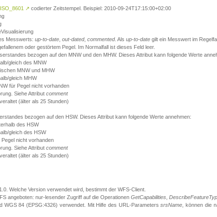
ISO_8601
↗
codierter Zeitstempel. Beispiel: 2010-09-24T17:15:00+02:00
ng
g
eVisualisierung
 des Messwerts:
up-to-date
,
out-dated
,
commented
. Als
up-to-date
gilt ein Messwert im Regelfal
fallenem oder gestörtem Pegel. Im Normalfall ist dieses Feld leer.
sserstandes bezogen auf den MNW und den MHW. Dieses Attribut kann folgende Werte ann
halb/gleich des MNW
 zwischen MNW und MHW
halb/gleich MHW
W für Pegel nicht vorhanden
örung. Siehe Attribut
comment
eraltet (älter als 25 Stunden)
serstandes bezogen auf den HSW. Dieses Attribut kann folgende Werte annehmen:
nterhalb des HSW
halb/gleich des HSW
 Pegel nicht vorhanden
örung. Siehe Attribut
comment
eraltet (älter als 25 Stunden)
.1.0. Welche Version verwendet wird, bestimmt der WFS-Client.
S angeboten: nur-lesender Zugriff auf die Operationen
GetCapabilities
,
DescribeFeatureTy
ird WGS 84 (EPSG:4326) verwendet. Mit Hilfe des URL-Parameters
srsName
, können die 