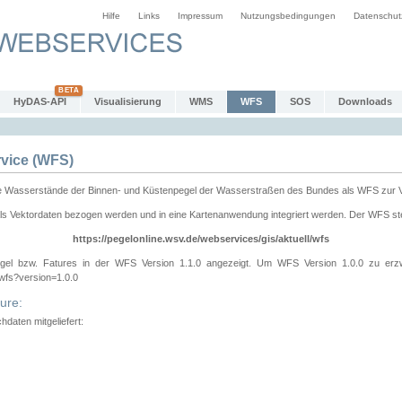
Hilfe
Links
Impressum
Nutzungsbedingungen
Datenschut
HyDAS-API
Visualisierung
WMS
WFS
SOS
Downloads
vice (WFS)
e Wasserstände der Binnen- und Küstenpegel der Wasserstraßen des Bundes als WFS zur 
ls Vektordaten bezogen werden und in eine Kartenanwendung integriert werden. Der WFS ste
https://pegelonline.wsv.de/webservices/gis/aktuell/wfs
gel bzw. Fatures in der WFS Version 1.1.0 angezeigt. Um WFS Version 1.0.0 zu erz
/wfs?version=1.0.0
ure:
daten mitgeliefert: