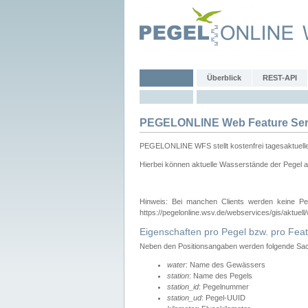
Überblick
REST-API
PEGELONLINE Web Feature Ser
PEGELONLINE WFS stellt kostenfrei tagesaktuell
Hierbei können aktuelle Wasserstände der Pegel a
Hinweis: Bei manchen Clients werden keine Pe
https://pegelonline.wsv.de/webservices/gis/aktuell
Eigenschaften pro Pegel bzw. pro Feat
Neben den Positionsangaben werden folgende Sach
water
: Name des Gewässers
station
: Name des Pegels
station_id
: Pegelnummer
station_ud
: Pegel-UUID