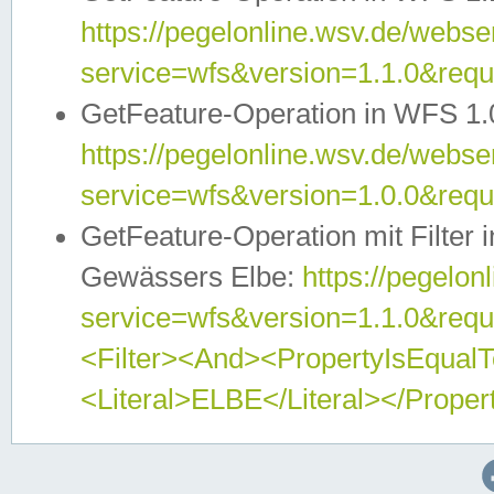
https://pegelonline.wsv.de/webser
service=wfs&version=1.1.0&req
GetFeature-Operation in WFS 1.
https://pegelonline.wsv.de/webser
service=wfs&version=1.0.0&req
GetFeature-Operation mit Filter 
Gewässers Elbe:
https://pegelon
service=wfs&version=1.1.0&req
<Filter><And><PropertyIsEqua
<Literal>ELBE</Literal></Proper