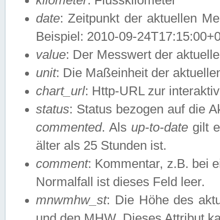
date
: Zeitpunkt der aktuellen M
Beispiel: 2010-09-24T17:15:00+
value
: Der Messwert der aktuel
unit
: Die Maßeinheit der aktuell
chart_url
: Http-URL zur interakti
status
: Status bezogen auf die A
commented
. Als
up-to-date
gilt 
älter als 25 Stunden ist.
comment
: Kommentar, z.B. bei 
Normalfall ist dieses Feld leer.
mnwmhw_st
: Die Höhe des ak
und den MHW. Dieses Attribut k