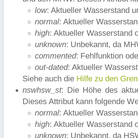
low
: Aktueller Wasserstand 
normal
: Aktueller Wassers
high
: Aktueller Wasserstand
unknown
: Unbekannt, da MH
commented
: Fehlfunktion ode
out-dated
: Aktueller Wasserst
Siehe auch die
Hilfe zu den Gre
nswhsw_st
: Die Höhe des aktu
Dieses Attribut kann folgende W
normal
: Aktueller Wassersta
high
: Aktueller Wasserstand
unknown
: Unbekannt, da HSW