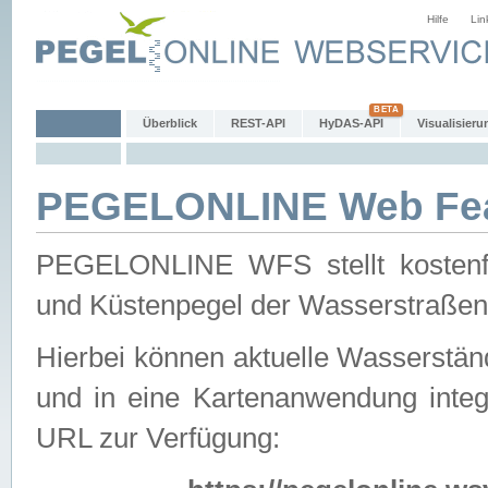
Hilfe
Lin
Überblick
REST-API
HyDAS-API
Visualisieru
PEGELONLINE Web Feat
PEGELONLINE WFS stellt kostenfr
und Küstenpegel der Wasserstraßen
Hierbei können aktuelle Wasserstän
und in eine Kartenanwendung integ
URL zur Verfügung: