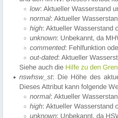
low
: Aktueller Wasserstand 
normal
: Aktueller Wassers
high
: Aktueller Wasserstand
unknown
: Unbekannt, da MH
commented
: Fehlfunktion ode
out-dated
: Aktueller Wasserst
Siehe auch die
Hilfe zu den Gre
nswhsw_st
: Die Höhe des aktu
Dieses Attribut kann folgende W
normal
: Aktueller Wassersta
high
: Aktueller Wasserstand
unknown
: Unbekannt, da HSW