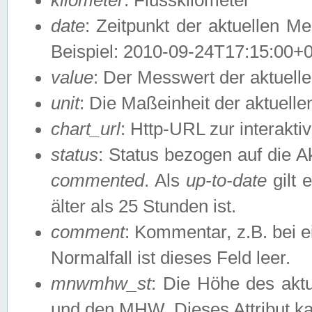
date
: Zeitpunkt der aktuellen M
Beispiel: 2010-09-24T17:15:00+
value
: Der Messwert der aktuel
unit
: Die Maßeinheit der aktuell
chart_url
: Http-URL zur interakti
status
: Status bezogen auf die A
commented
. Als
up-to-date
gilt 
älter als 25 Stunden ist.
comment
: Kommentar, z.B. bei 
Normalfall ist dieses Feld leer.
mnwmhw_st
: Die Höhe des ak
und den MHW. Dieses Attribut k