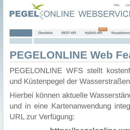
Hilfe
Lin
Überblick
REST-API
HyDAS-API
Visualisieru
PEGELONLINE Web Feat
PEGELONLINE WFS stellt kostenfr
und Küstenpegel der Wasserstraßen
Hierbei können aktuelle Wasserstän
und in eine Kartenanwendung integ
URL zur Verfügung: