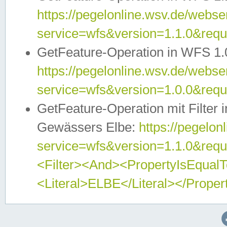
https://pegelonline.wsv.de/webser
service=wfs&version=1.1.0&req
GetFeature-Operation in WFS 1.
https://pegelonline.wsv.de/webser
service=wfs&version=1.0.0&req
GetFeature-Operation mit Filter 
Gewässers Elbe:
https://pegelon
service=wfs&version=1.1.0&req
<Filter><And><PropertyIsEqua
<Literal>ELBE</Literal></Proper