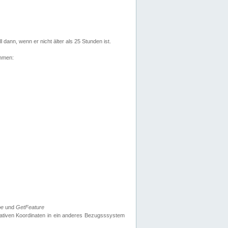
l dann, wenn er nicht älter als 25 Stunden ist.
ehmen:
pe
und
GetFeature
nativen Koordinaten in ein anderes Bezugsssystem