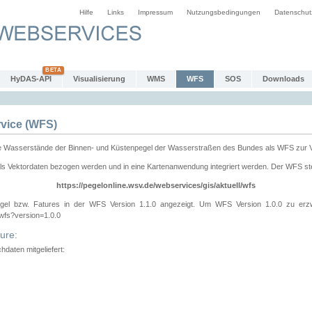
Hilfe
Links
Impressum
Nutzungsbedingungen
Datenschut
HyDAS-API
Visualisierung
WMS
WFS
SOS
Downloads
vice (WFS)
e Wasserstände der Binnen- und Küstenpegel der Wasserstraßen des Bundes als WFS zur 
ls Vektordaten bezogen werden und in eine Kartenanwendung integriert werden. Der WFS ste
https://pegelonline.wsv.de/webservices/gis/aktuell/wfs
gel bzw. Fatures in der WFS Version 1.1.0 angezeigt. Um WFS Version 1.0.0 zu erz
/wfs?version=1.0.0
ure:
daten mitgeliefert: