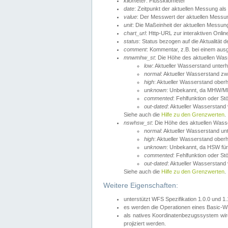
kilometer
: Flusskilometer
date
: Zeitpunkt der aktuellen Messung als
value
: Der Messwert der aktuellen Messu
unit
: Die Maßeinheit der aktuellen Messun
chart_url
: Http-URL zur interaktiven Onlin
status
: Status bezogen auf die Aktualität
comment
: Kommentar, z.B. bei einem ausge
mnwmhw_st
: Die Höhe des aktuellen Wa
low
: Aktueller Wasserstand unter
normal
: Aktueller Wasserstand
high
: Aktueller Wasserstand ober
unknown
: Unbekannt, da MHW/MN
commented
: Fehlfunktion oder St
out-dated
: Aktueller Wasserstand v
Siehe auch die
Hilfe zu den Grenzwerten
.
nswhsw_st
: Die Höhe des aktuellen Was
normal
: Aktueller Wasserstand u
high
: Aktueller Wasserstand ober
unknown
: Unbekannt, da HSW für
commented
: Fehlfunktion oder St
out-dated
: Aktueller Wasserstand v
Siehe auch die
Hilfe zu den Grenzwerten
.
Weitere Eigenschaften:
unterstützt WFS Spezifikation 1.0.0 und 1
es werden die Operationen eines Basic-WF
als natives Koordinatenbezugssystem w
projiziert werden.