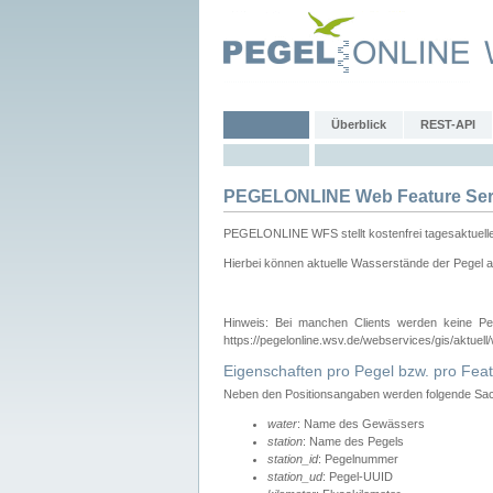
Überblick
REST-API
PEGELONLINE Web Feature Ser
PEGELONLINE WFS stellt kostenfrei tagesaktuell
Hierbei können aktuelle Wasserstände der Pegel a
Hinweis: Bei manchen Clients werden keine Pe
https://pegelonline.wsv.de/webservices/gis/aktuell
Eigenschaften pro Pegel bzw. pro Feat
Neben den Positionsangaben werden folgende Sach
water
: Name des Gewässers
station
: Name des Pegels
station_id
: Pegelnummer
station_ud
: Pegel-UUID