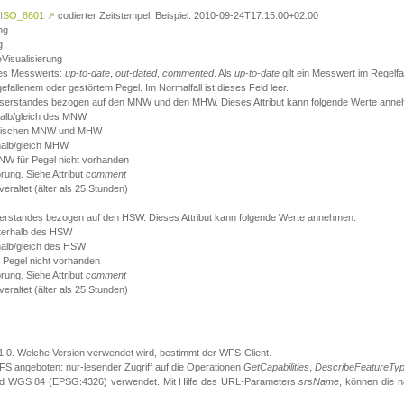
ISO_8601
↗
codierter Zeitstempel. Beispiel: 2010-09-24T17:15:00+02:00
ng
g
eVisualisierung
 des Messwerts:
up-to-date
,
out-dated
,
commented
. Als
up-to-date
gilt ein Messwert im Regelfal
fallenem oder gestörtem Pegel. Im Normalfall ist dieses Feld leer.
sserstandes bezogen auf den MNW und den MHW. Dieses Attribut kann folgende Werte ann
halb/gleich des MNW
 zwischen MNW und MHW
halb/gleich MHW
W für Pegel nicht vorhanden
örung. Siehe Attribut
comment
eraltet (älter als 25 Stunden)
serstandes bezogen auf den HSW. Dieses Attribut kann folgende Werte annehmen:
nterhalb des HSW
halb/gleich des HSW
 Pegel nicht vorhanden
örung. Siehe Attribut
comment
eraltet (älter als 25 Stunden)
.1.0. Welche Version verwendet wird, bestimmt der WFS-Client.
S angeboten: nur-lesender Zugriff auf die Operationen
GetCapabilities
,
DescribeFeatureTy
ird WGS 84 (EPSG:4326) verwendet. Mit Hilfe des URL-Parameters
srsName
, können die 