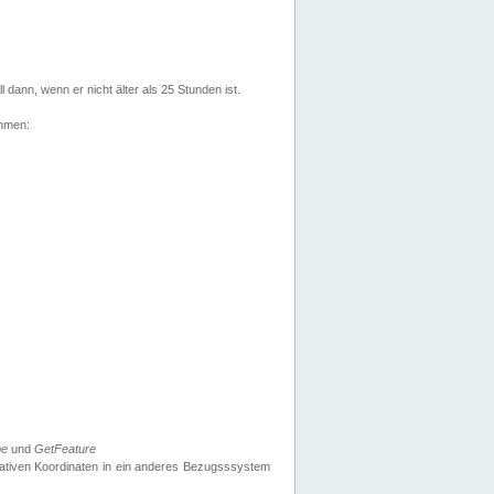
l dann, wenn er nicht älter als 25 Stunden ist.
ehmen:
pe
und
GetFeature
nativen Koordinaten in ein anderes Bezugsssystem