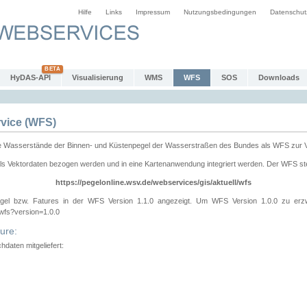
Hilfe
Links
Impressum
Nutzungsbedingungen
Datenschut
HyDAS-API
Visualisierung
WMS
WFS
SOS
Downloads
vice (WFS)
e Wasserstände der Binnen- und Küstenpegel der Wasserstraßen des Bundes als WFS zur 
ls Vektordaten bezogen werden und in eine Kartenanwendung integriert werden. Der WFS ste
https://pegelonline.wsv.de/webservices/gis/aktuell/wfs
gel bzw. Fatures in der WFS Version 1.1.0 angezeigt. Um WFS Version 1.0.0 zu erz
/wfs?version=1.0.0
ure:
daten mitgeliefert: