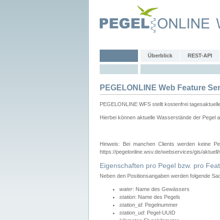
Überblick
REST-API
PEGELONLINE Web Feature Ser
PEGELONLINE WFS stellt kostenfrei tagesaktuell
Hierbei können aktuelle Wasserstände der Pegel a
Hinweis: Bei manchen Clients werden keine Pe
https://pegelonline.wsv.de/webservices/gis/aktuell
Eigenschaften pro Pegel bzw. pro Feat
Neben den Positionsangaben werden folgende Sach
water
: Name des Gewässers
station
: Name des Pegels
station_id
: Pegelnummer
station_ud
: Pegel-UUID