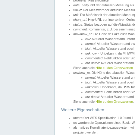
kilometer
: Flusskilometer
date
: Zeitpunkt der aktuellen Messung als
value
: Der Messwert der aktuellen Messu
unit
: Die Maßeinheit der aktuellen Messun
chart_url
: Http-URL zur interaktiven Onlin
status
: Status bezogen auf die Aktualität
comment
: Kommentar, z.B. bei einem ausge
mnwmhw_st
: Die Höhe des aktuellen Wa
low
: Aktueller Wasserstand unter
normal
: Aktueller Wasserstand
high
: Aktueller Wasserstand ober
unknown
: Unbekannt, da MHW/MN
commented
: Fehlfunktion oder St
out-dated
: Aktueller Wasserstand v
Siehe auch die
Hilfe zu den Grenzwerten
.
nswhsw_st
: Die Höhe des aktuellen Was
normal
: Aktueller Wasserstand u
high
: Aktueller Wasserstand ober
unknown
: Unbekannt, da HSW für
commented
: Fehlfunktion oder St
out-dated
: Aktueller Wasserstand v
Siehe auch die
Hilfe zu den Grenzwerten
.
Weitere Eigenschaften:
unterstützt WFS Spezifikation 1.0.0 und 1
es werden die Operationen eines Basic-WF
als natives Koordinatenbezugssystem w
projiziert werden.