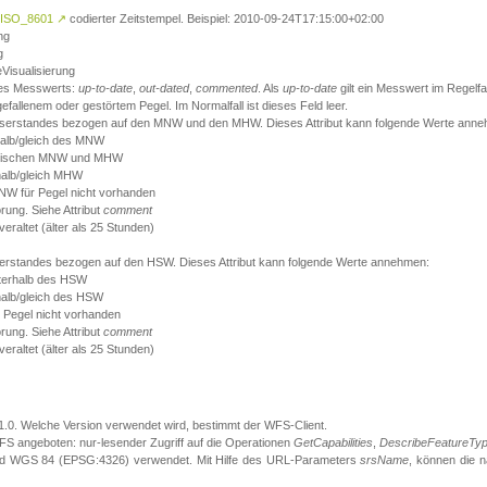
ISO_8601
↗
codierter Zeitstempel. Beispiel: 2010-09-24T17:15:00+02:00
ng
g
eVisualisierung
 des Messwerts:
up-to-date
,
out-dated
,
commented
. Als
up-to-date
gilt ein Messwert im Regelfal
fallenem oder gestörtem Pegel. Im Normalfall ist dieses Feld leer.
sserstandes bezogen auf den MNW und den MHW. Dieses Attribut kann folgende Werte ann
halb/gleich des MNW
 zwischen MNW und MHW
halb/gleich MHW
W für Pegel nicht vorhanden
örung. Siehe Attribut
comment
eraltet (älter als 25 Stunden)
serstandes bezogen auf den HSW. Dieses Attribut kann folgende Werte annehmen:
nterhalb des HSW
halb/gleich des HSW
 Pegel nicht vorhanden
örung. Siehe Attribut
comment
eraltet (älter als 25 Stunden)
.1.0. Welche Version verwendet wird, bestimmt der WFS-Client.
S angeboten: nur-lesender Zugriff auf die Operationen
GetCapabilities
,
DescribeFeatureTy
ird WGS 84 (EPSG:4326) verwendet. Mit Hilfe des URL-Parameters
srsName
, können die 