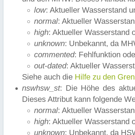
low
: Aktueller Wasserstand 
normal
: Aktueller Wassers
high
: Aktueller Wasserstand
unknown
: Unbekannt, da MH
commented
: Fehlfunktion ode
out-dated
: Aktueller Wasserst
Siehe auch die
Hilfe zu den Gre
nswhsw_st
: Die Höhe des aktu
Dieses Attribut kann folgende W
normal
: Aktueller Wassersta
high
: Aktueller Wasserstand
unknown
: Unbekannt, da HSW