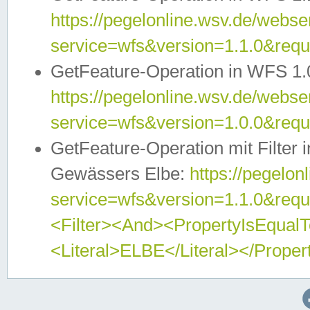
https://pegelonline.wsv.de/webser
service=wfs&version=1.1.0&req
GetFeature-Operation in WFS 1.
https://pegelonline.wsv.de/webser
service=wfs&version=1.0.0&req
GetFeature-Operation mit Filter 
Gewässers Elbe:
https://pegelon
service=wfs&version=1.1.0&req
<Filter><And><PropertyIsEqua
<Literal>ELBE</Literal></Proper