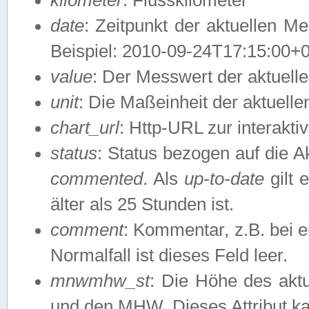
date
: Zeitpunkt der aktuellen M
Beispiel: 2010-09-24T17:15:00+
value
: Der Messwert der aktuel
unit
: Die Maßeinheit der aktuell
chart_url
: Http-URL zur interakti
status
: Status bezogen auf die A
commented
. Als
up-to-date
gilt 
älter als 25 Stunden ist.
comment
: Kommentar, z.B. bei 
Normalfall ist dieses Feld leer.
mnwmhw_st
: Die Höhe des ak
und den MHW. Dieses Attribut k