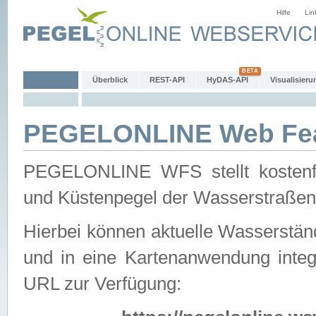
Hilfe
Lin
Überblick
REST-API
HyDAS-API
Visualisieru
PEGELONLINE Web Feat
PEGELONLINE WFS stellt kostenfr
und Küstenpegel der Wasserstraßen
Hierbei können aktuelle Wasserstän
und in eine Kartenanwendung integ
URL zur Verfügung: