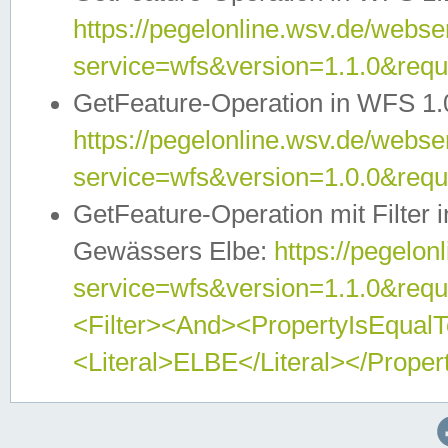
https://pegelonline.wsv.de/webser
service=wfs&version=1.1.0&req
GetFeature-Operation in WFS 1.
https://pegelonline.wsv.de/webser
service=wfs&version=1.0.0&req
GetFeature-Operation mit Filter 
Gewässers Elbe:
https://pegelon
service=wfs&version=1.1.0&req
<Filter><And><PropertyIsEqua
<Literal>ELBE</Literal></Proper