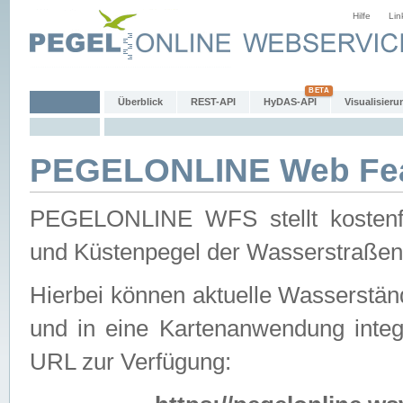
Hilfe
Lin
Überblick
REST-API
HyDAS-API
Visualisieru
PEGELONLINE Web Feat
PEGELONLINE WFS stellt kostenfr
und Küstenpegel der Wasserstraßen
Hierbei können aktuelle Wasserstän
und in eine Kartenanwendung integ
URL zur Verfügung: