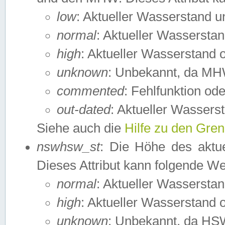
low
: Aktueller Wasserstand 
normal
: Aktueller Wassers
high
: Aktueller Wasserstand
unknown
: Unbekannt, da MH
commented
: Fehlfunktion ode
out-dated
: Aktueller Wasserst
Siehe auch die
Hilfe zu den Gre
nswhsw_st
: Die Höhe des aktu
Dieses Attribut kann folgende W
normal
: Aktueller Wassersta
high
: Aktueller Wasserstand
unknown
: Unbekannt, da HSW