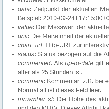
date
: Zeitpunkt der aktuellen M
Beispiel: 2010-09-24T17:15:00+
value
: Der Messwert der aktuel
unit
: Die Maßeinheit der aktuell
chart_url
: Http-URL zur interakti
status
: Status bezogen auf die A
commented
. Als
up-to-date
gilt 
älter als 25 Stunden ist.
comment
: Kommentar, z.B. bei 
Normalfall ist dieses Feld leer.
mnwmhw_st
: Die Höhe des ak
und den MHW. Dieses Attribut k