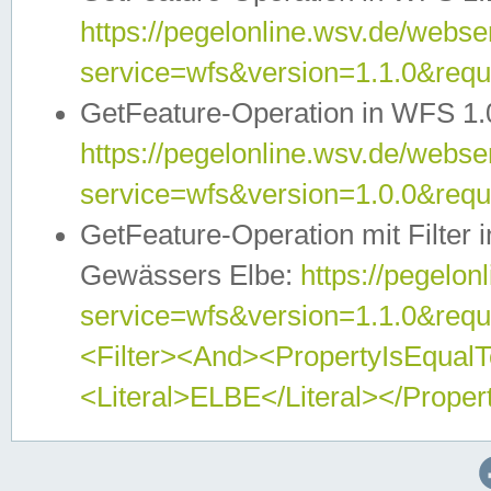
https://pegelonline.wsv.de/webser
service=wfs&version=1.1.0&req
GetFeature-Operation in WFS 1.
https://pegelonline.wsv.de/webser
service=wfs&version=1.0.0&req
GetFeature-Operation mit Filter 
Gewässers Elbe:
https://pegelon
service=wfs&version=1.1.0&req
<Filter><And><PropertyIsEqua
<Literal>ELBE</Literal></Proper