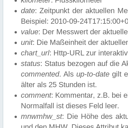
date
: Zeitpunkt der aktuellen M
Beispiel: 2010-09-24T17:15:00+
value
: Der Messwert der aktuel
unit
: Die Maßeinheit der aktuell
chart_url
: Http-URL zur interakti
status
: Status bezogen auf die A
commented
. Als
up-to-date
gilt 
älter als 25 Stunden ist.
comment
: Kommentar, z.B. bei 
Normalfall ist dieses Feld leer.
mnwmhw_st
: Die Höhe des ak
und den MHW. Dieses Attribut k