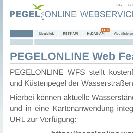
Hilfe
Lin
Überblick
REST-API
HyDAS-API
Visualisieru
PEGELONLINE Web Feat
PEGELONLINE WFS stellt kostenfr
und Küstenpegel der Wasserstraßen
Hierbei können aktuelle Wasserstän
und in eine Kartenanwendung integ
URL zur Verfügung: