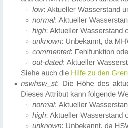
low
: Aktueller Wasserstand 
normal
: Aktueller Wassers
high
: Aktueller Wasserstand
unknown
: Unbekannt, da MH
commented
: Fehlfunktion ode
out-dated
: Aktueller Wasserst
Siehe auch die
Hilfe zu den Gre
nswhsw_st
: Die Höhe des aktu
Dieses Attribut kann folgende W
normal
: Aktueller Wassersta
high
: Aktueller Wasserstand
unknown
: Unbekannt, da HSW