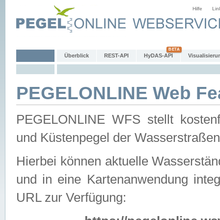
Hilfe
Lin
Überblick
REST-API
HyDAS-API
Visualisieru
PEGELONLINE Web Feat
PEGELONLINE WFS stellt kostenfr
und Küstenpegel der Wasserstraßen
Hierbei können aktuelle Wasserstän
und in eine Kartenanwendung integ
URL zur Verfügung: