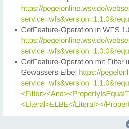
https://pegelonline.wsv.de/webser
service=wfs&version=1.1.0&req
GetFeature-Operation in WFS 1.
https://pegelonline.wsv.de/webser
service=wfs&version=1.0.0&req
GetFeature-Operation mit Filter 
Gewässers Elbe:
https://pegelon
service=wfs&version=1.1.0&req
<Filter><And><PropertyIsEqua
<Literal>ELBE</Literal></Proper