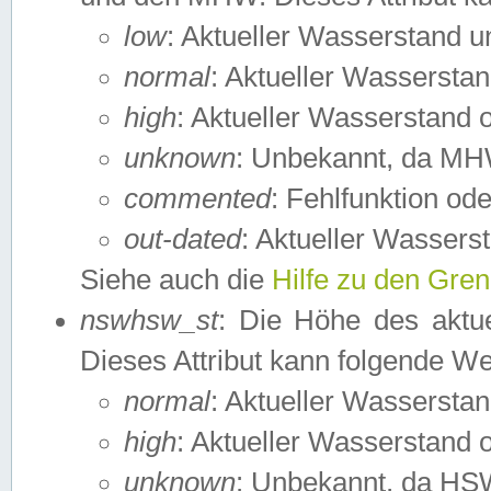
low
: Aktueller Wasserstand 
normal
: Aktueller Wassers
high
: Aktueller Wasserstand
unknown
: Unbekannt, da MH
commented
: Fehlfunktion ode
out-dated
: Aktueller Wasserst
Siehe auch die
Hilfe zu den Gre
nswhsw_st
: Die Höhe des aktu
Dieses Attribut kann folgende W
normal
: Aktueller Wassersta
high
: Aktueller Wasserstand
unknown
: Unbekannt, da HSW