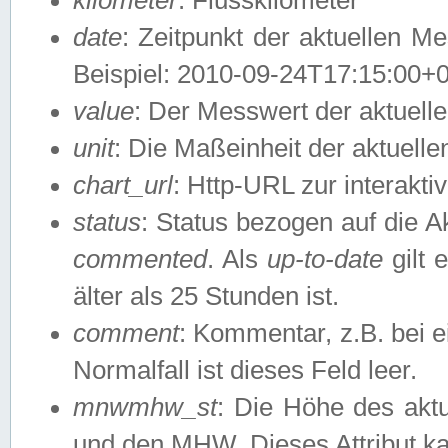
date
: Zeitpunkt der aktuellen M
Beispiel: 2010-09-24T17:15:00+
value
: Der Messwert der aktuel
unit
: Die Maßeinheit der aktuell
chart_url
: Http-URL zur interakti
status
: Status bezogen auf die A
commented
. Als
up-to-date
gilt 
älter als 25 Stunden ist.
comment
: Kommentar, z.B. bei 
Normalfall ist dieses Feld leer.
mnwmhw_st
: Die Höhe des ak
und den MHW. Dieses Attribut k