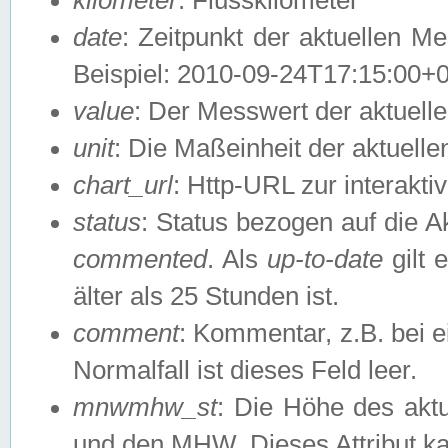
date
: Zeitpunkt der aktuellen M
Beispiel: 2010-09-24T17:15:00+
value
: Der Messwert der aktuel
unit
: Die Maßeinheit der aktuell
chart_url
: Http-URL zur interakti
status
: Status bezogen auf die A
commented
. Als
up-to-date
gilt 
älter als 25 Stunden ist.
comment
: Kommentar, z.B. bei 
Normalfall ist dieses Feld leer.
mnwmhw_st
: Die Höhe des ak
und den MHW. Dieses Attribut k