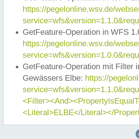
https://pegelonline.wsv.de/webser
service=wfs&version=1.1.0&req
GetFeature-Operation in WFS 1.
https://pegelonline.wsv.de/webser
service=wfs&version=1.0.0&req
GetFeature-Operation mit Filter 
Gewässers Elbe:
https://pegelon
service=wfs&version=1.1.0&req
<Filter><And><PropertyIsEqua
<Literal>ELBE</Literal></Proper