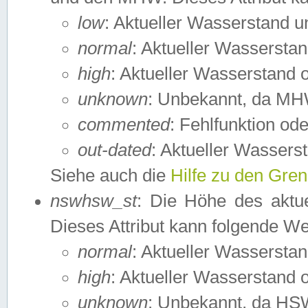
low
: Aktueller Wasserstand 
normal
: Aktueller Wassers
high
: Aktueller Wasserstand
unknown
: Unbekannt, da MH
commented
: Fehlfunktion ode
out-dated
: Aktueller Wasserst
Siehe auch die
Hilfe zu den Gre
nswhsw_st
: Die Höhe des aktu
Dieses Attribut kann folgende W
normal
: Aktueller Wassersta
high
: Aktueller Wasserstand
unknown
: Unbekannt, da HSW