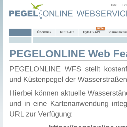
Hilfe
Lin
Überblick
REST-API
HyDAS-API
Visualisieru
PEGELONLINE Web Feat
PEGELONLINE WFS stellt kostenfr
und Küstenpegel der Wasserstraßen
Hierbei können aktuelle Wasserstän
und in eine Kartenanwendung integ
URL zur Verfügung: