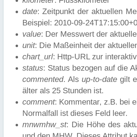
date
: Zeitpunkt der aktuellen M
Beispiel: 2010-09-24T17:15:00+
value
: Der Messwert der aktuel
unit
: Die Maßeinheit der aktuell
chart_url
: Http-URL zur interakti
status
: Status bezogen auf die A
commented
. Als
up-to-date
gilt 
älter als 25 Stunden ist.
comment
: Kommentar, z.B. bei 
Normalfall ist dieses Feld leer.
mnwmhw_st
: Die Höhe des ak
und den MHW. Dieses Attribut k