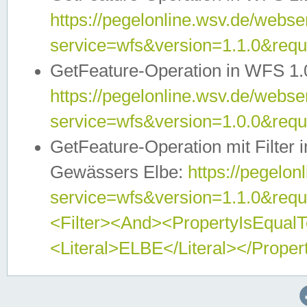
https://pegelonline.wsv.de/webser
service=wfs&version=1.1.0&req
GetFeature-Operation in WFS 1.
https://pegelonline.wsv.de/webser
service=wfs&version=1.0.0&req
GetFeature-Operation mit Filter 
Gewässers Elbe:
https://pegelon
service=wfs&version=1.1.0&req
<Filter><And><PropertyIsEqua
<Literal>ELBE</Literal></Proper