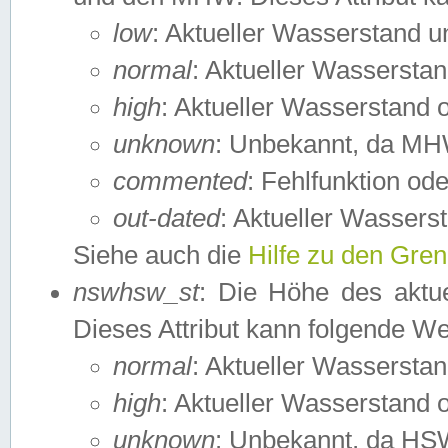
low
: Aktueller Wasserstand 
normal
: Aktueller Wassers
high
: Aktueller Wasserstand
unknown
: Unbekannt, da MH
commented
: Fehlfunktion ode
out-dated
: Aktueller Wasserst
Siehe auch die
Hilfe zu den Gre
nswhsw_st
: Die Höhe des aktu
Dieses Attribut kann folgende W
normal
: Aktueller Wassersta
high
: Aktueller Wasserstand
unknown
: Unbekannt, da HSW