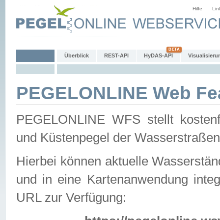
Hilfe
Lin
Überblick
REST-API
HyDAS-API
Visualisieru
PEGELONLINE Web Feat
PEGELONLINE WFS stellt kostenfr
und Küstenpegel der Wasserstraßen
Hierbei können aktuelle Wasserstän
und in eine Kartenanwendung integ
URL zur Verfügung: