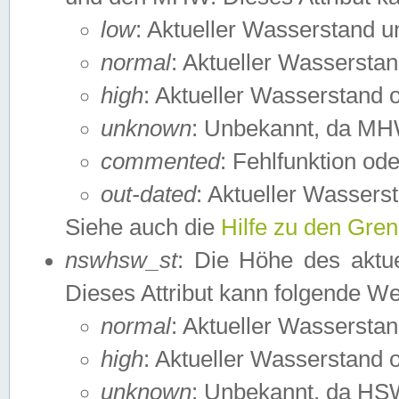
low
: Aktueller Wasserstand 
normal
: Aktueller Wassers
high
: Aktueller Wasserstand
unknown
: Unbekannt, da MH
commented
: Fehlfunktion ode
out-dated
: Aktueller Wasserst
Siehe auch die
Hilfe zu den Gre
nswhsw_st
: Die Höhe des aktu
Dieses Attribut kann folgende W
normal
: Aktueller Wassersta
high
: Aktueller Wasserstand
unknown
: Unbekannt, da HSW