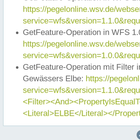
https://pegelonline.wsv.de/webser
service=wfs&version=1.1.0&req
GetFeature-Operation in WFS 1.
https://pegelonline.wsv.de/webser
service=wfs&version=1.0.0&req
GetFeature-Operation mit Filter 
Gewässers Elbe:
https://pegelon
service=wfs&version=1.1.0&req
<Filter><And><PropertyIsEqua
<Literal>ELBE</Literal></Proper