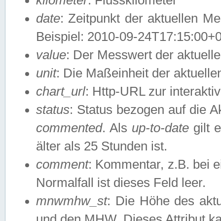
date
: Zeitpunkt der aktuellen M
Beispiel: 2010-09-24T17:15:00+
value
: Der Messwert der aktuel
unit
: Die Maßeinheit der aktuell
chart_url
: Http-URL zur interakti
status
: Status bezogen auf die A
commented
. Als
up-to-date
gilt 
älter als 25 Stunden ist.
comment
: Kommentar, z.B. bei 
Normalfall ist dieses Feld leer.
mnwmhw_st
: Die Höhe des ak
und den MHW. Dieses Attribut k