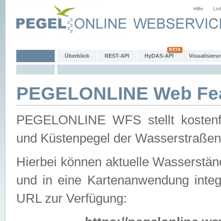
Hilfe
Lin
Überblick
REST-API
HyDAS-API
Visualisieru
PEGELONLINE Web Feat
PEGELONLINE WFS stellt kostenfr
und Küstenpegel der Wasserstraßen
Hierbei können aktuelle Wasserstän
und in eine Kartenanwendung integ
URL zur Verfügung: