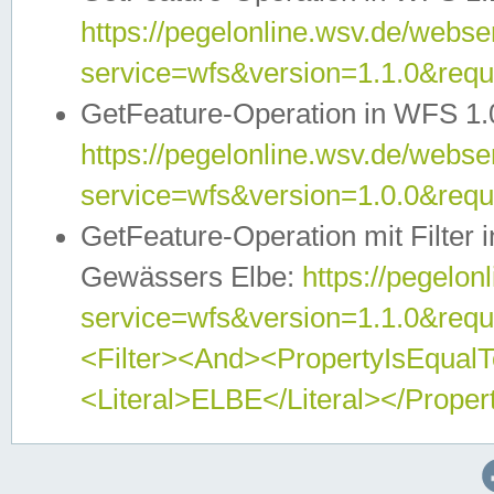
https://pegelonline.wsv.de/webser
service=wfs&version=1.1.0&req
GetFeature-Operation in WFS 1.
https://pegelonline.wsv.de/webser
service=wfs&version=1.0.0&req
GetFeature-Operation mit Filter 
Gewässers Elbe:
https://pegelon
service=wfs&version=1.1.0&req
<Filter><And><PropertyIsEqua
<Literal>ELBE</Literal></Proper