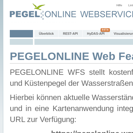
Hilfe
Lin
Überblick
REST-API
HyDAS-API
Visualisieru
PEGELONLINE Web Feat
PEGELONLINE WFS stellt kostenfr
und Küstenpegel der Wasserstraßen
Hierbei können aktuelle Wasserstän
und in eine Kartenanwendung integ
URL zur Verfügung: