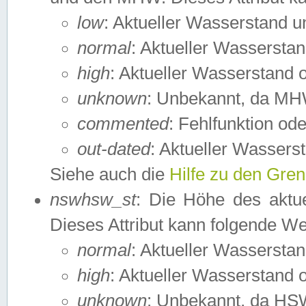
low
: Aktueller Wasserstand 
normal
: Aktueller Wassers
high
: Aktueller Wasserstand
unknown
: Unbekannt, da MH
commented
: Fehlfunktion ode
out-dated
: Aktueller Wasserst
Siehe auch die
Hilfe zu den Gre
nswhsw_st
: Die Höhe des aktu
Dieses Attribut kann folgende W
normal
: Aktueller Wassersta
high
: Aktueller Wasserstand
unknown
: Unbekannt, da HSW