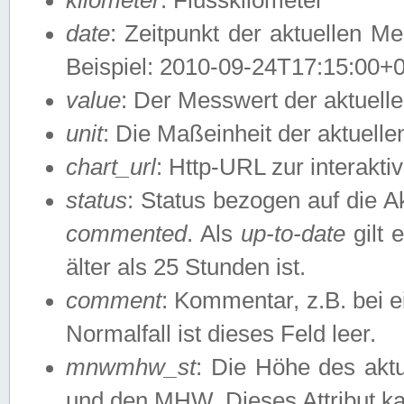
date
: Zeitpunkt der aktuellen M
Beispiel: 2010-09-24T17:15:00+
value
: Der Messwert der aktuel
unit
: Die Maßeinheit der aktuell
chart_url
: Http-URL zur interakti
status
: Status bezogen auf die A
commented
. Als
up-to-date
gilt 
älter als 25 Stunden ist.
comment
: Kommentar, z.B. bei 
Normalfall ist dieses Feld leer.
mnwmhw_st
: Die Höhe des ak
und den MHW. Dieses Attribut k