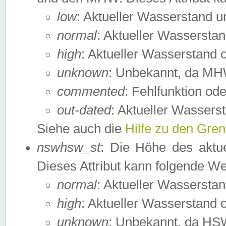
low
: Aktueller Wasserstand 
normal
: Aktueller Wassers
high
: Aktueller Wasserstand
unknown
: Unbekannt, da MH
commented
: Fehlfunktion ode
out-dated
: Aktueller Wasserst
Siehe auch die
Hilfe zu den Gre
nswhsw_st
: Die Höhe des aktu
Dieses Attribut kann folgende W
normal
: Aktueller Wassersta
high
: Aktueller Wasserstand
unknown
: Unbekannt, da HSW