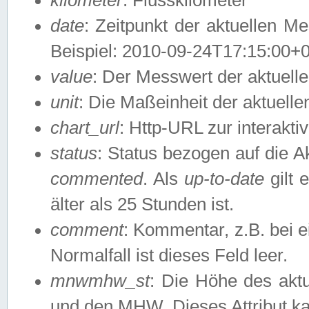
date
: Zeitpunkt der aktuellen M
Beispiel: 2010-09-24T17:15:00+
value
: Der Messwert der aktuel
unit
: Die Maßeinheit der aktuell
chart_url
: Http-URL zur interakti
status
: Status bezogen auf die A
commented
. Als
up-to-date
gilt 
älter als 25 Stunden ist.
comment
: Kommentar, z.B. bei 
Normalfall ist dieses Feld leer.
mnwmhw_st
: Die Höhe des ak
und den MHW. Dieses Attribut k