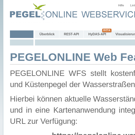
Hilfe
Lin
Überblick
REST-API
HyDAS-API
Visualisieru
PEGELONLINE Web Feat
PEGELONLINE WFS stellt kostenfr
und Küstenpegel der Wasserstraßen
Hierbei können aktuelle Wasserstän
und in eine Kartenanwendung integ
URL zur Verfügung: