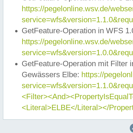
https://pegelonline.wsv.de/webser
service=wfs&version=1.1.0&req
GetFeature-Operation in WFS 1.
https://pegelonline.wsv.de/webser
service=wfs&version=1.0.0&req
GetFeature-Operation mit Filter 
Gewässers Elbe:
https://pegelon
service=wfs&version=1.1.0&req
<Filter><And><PropertyIsEqua
<Literal>ELBE</Literal></Proper