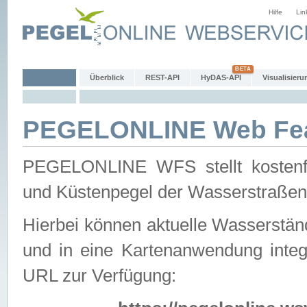
Hilfe
Lin
Überblick
REST-API
HyDAS-API
Visualisieru
PEGELONLINE Web Feat
PEGELONLINE WFS stellt kostenfr
und Küstenpegel der Wasserstraßen
Hierbei können aktuelle Wasserstän
und in eine Kartenanwendung integ
URL zur Verfügung: