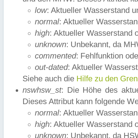
low
: Aktueller Wasserstand 
normal
: Aktueller Wassers
high
: Aktueller Wasserstand
unknown
: Unbekannt, da MH
commented
: Fehlfunktion ode
out-dated
: Aktueller Wasserst
Siehe auch die
Hilfe zu den Gre
nswhsw_st
: Die Höhe des aktu
Dieses Attribut kann folgende W
normal
: Aktueller Wassersta
high
: Aktueller Wasserstand
unknown
: Unbekannt, da HSW