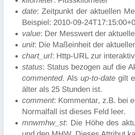
date
: Zeitpunkt der aktuellen M
Beispiel: 2010-09-24T17:15:00+
value
: Der Messwert der aktuel
unit
: Die Maßeinheit der aktuell
chart_url
: Http-URL zur interakti
status
: Status bezogen auf die A
commented
. Als
up-to-date
gilt 
älter als 25 Stunden ist.
comment
: Kommentar, z.B. bei 
Normalfall ist dieses Feld leer.
mnwmhw_st
: Die Höhe des ak
und den MHW. Dieses Attribut k