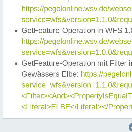
https://pegelonline.wsv.de/webser
service=wfs&version=1.1.0&req
GetFeature-Operation in WFS 1.
https://pegelonline.wsv.de/webser
service=wfs&version=1.0.0&req
GetFeature-Operation mit Filter 
Gewässers Elbe:
https://pegelon
service=wfs&version=1.1.0&req
<Filter><And><PropertyIsEqua
<Literal>ELBE</Literal></Proper