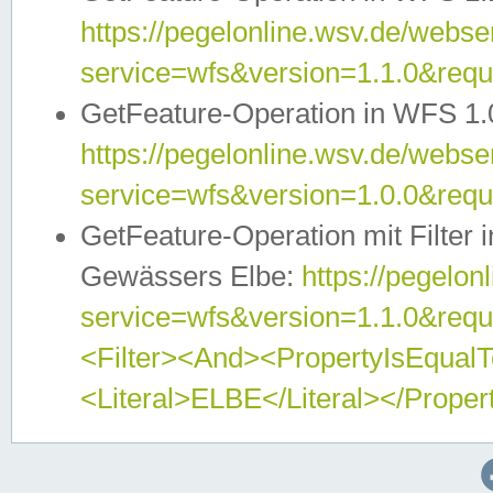
https://pegelonline.wsv.de/webser
service=wfs&version=1.1.0&req
GetFeature-Operation in WFS 1.
https://pegelonline.wsv.de/webser
service=wfs&version=1.0.0&req
GetFeature-Operation mit Filter 
Gewässers Elbe:
https://pegelon
service=wfs&version=1.1.0&req
<Filter><And><PropertyIsEqua
<Literal>ELBE</Literal></Proper