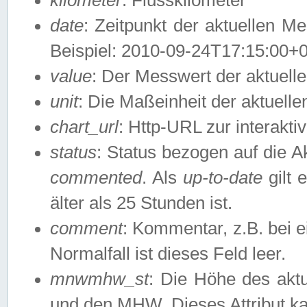
date
: Zeitpunkt der aktuellen M
Beispiel: 2010-09-24T17:15:00+
value
: Der Messwert der aktuel
unit
: Die Maßeinheit der aktuell
chart_url
: Http-URL zur interakti
status
: Status bezogen auf die A
commented
. Als
up-to-date
gilt 
älter als 25 Stunden ist.
comment
: Kommentar, z.B. bei 
Normalfall ist dieses Feld leer.
mnwmhw_st
: Die Höhe des ak
und den MHW. Dieses Attribut k