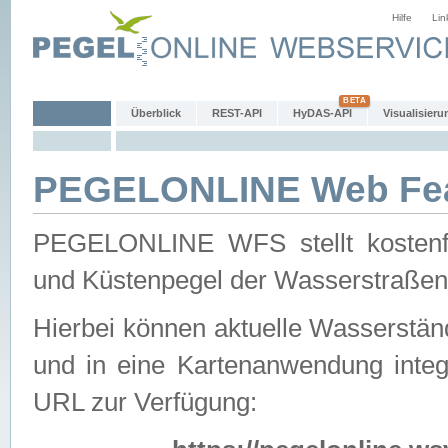
Hilfe
Lin
Überblick
REST-API
HyDAS-API
Visualisieru
PEGELONLINE Web Feat
PEGELONLINE WFS stellt kostenfr
und Küstenpegel der Wasserstraßen
Hierbei können aktuelle Wasserstän
und in eine Kartenanwendung integ
URL zur Verfügung: