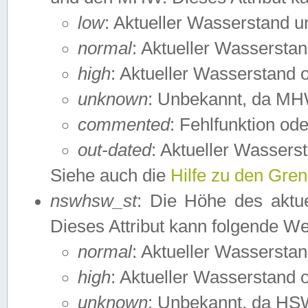
low
: Aktueller Wasserstand 
normal
: Aktueller Wassers
high
: Aktueller Wasserstand
unknown
: Unbekannt, da MH
commented
: Fehlfunktion ode
out-dated
: Aktueller Wasserst
Siehe auch die
Hilfe zu den Gre
nswhsw_st
: Die Höhe des aktu
Dieses Attribut kann folgende W
normal
: Aktueller Wassersta
high
: Aktueller Wasserstand
unknown
: Unbekannt, da HSW