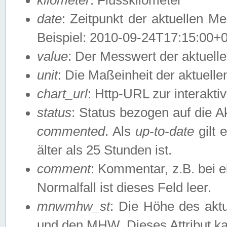
date
: Zeitpunkt der aktuellen M
Beispiel: 2010-09-24T17:15:00+
value
: Der Messwert der aktuel
unit
: Die Maßeinheit der aktuell
chart_url
: Http-URL zur interakti
status
: Status bezogen auf die A
commented
. Als
up-to-date
gilt 
älter als 25 Stunden ist.
comment
: Kommentar, z.B. bei 
Normalfall ist dieses Feld leer.
mnwmhw_st
: Die Höhe des ak
und den MHW. Dieses Attribut k