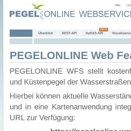
Hilfe
Lin
Überblick
REST-API
HyDAS-API
Visualisieru
PEGELONLINE Web Feat
PEGELONLINE WFS stellt kostenfr
und Küstenpegel der Wasserstraßen
Hierbei können aktuelle Wasserstän
und in eine Kartenanwendung integ
URL zur Verfügung: