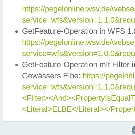
https://pegelonline.wsv.de/webser
service=wfs&version=1.1.0&req
GetFeature-Operation in WFS 1.
https://pegelonline.wsv.de/webser
service=wfs&version=1.0.0&req
GetFeature-Operation mit Filter 
Gewässers Elbe:
https://pegelon
service=wfs&version=1.1.0&req
<Filter><And><PropertyIsEqua
<Literal>ELBE</Literal></Proper