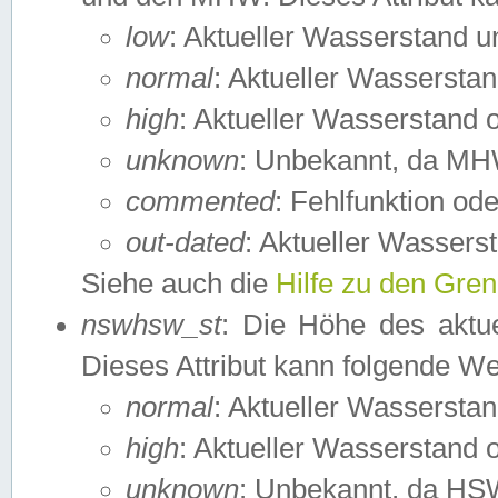
low
: Aktueller Wasserstand 
normal
: Aktueller Wassers
high
: Aktueller Wasserstand
unknown
: Unbekannt, da MH
commented
: Fehlfunktion ode
out-dated
: Aktueller Wasserst
Siehe auch die
Hilfe zu den Gre
nswhsw_st
: Die Höhe des aktu
Dieses Attribut kann folgende W
normal
: Aktueller Wassersta
high
: Aktueller Wasserstand
unknown
: Unbekannt, da HSW