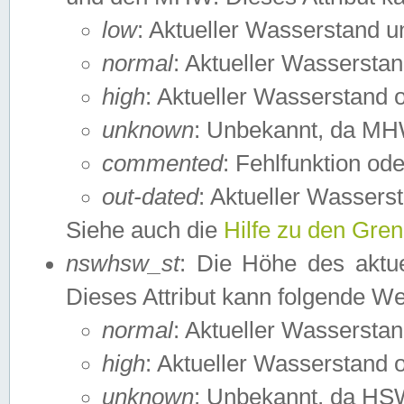
low
: Aktueller Wasserstand 
normal
: Aktueller Wassers
high
: Aktueller Wasserstand
unknown
: Unbekannt, da MH
commented
: Fehlfunktion ode
out-dated
: Aktueller Wasserst
Siehe auch die
Hilfe zu den Gre
nswhsw_st
: Die Höhe des aktu
Dieses Attribut kann folgende W
normal
: Aktueller Wassersta
high
: Aktueller Wasserstand
unknown
: Unbekannt, da HSW