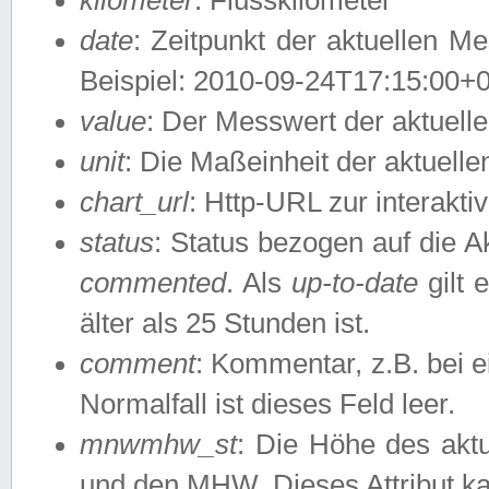
date
: Zeitpunkt der aktuellen M
Beispiel: 2010-09-24T17:15:00+
value
: Der Messwert der aktuel
unit
: Die Maßeinheit der aktuell
chart_url
: Http-URL zur interakti
status
: Status bezogen auf die A
commented
. Als
up-to-date
gilt 
älter als 25 Stunden ist.
comment
: Kommentar, z.B. bei 
Normalfall ist dieses Feld leer.
mnwmhw_st
: Die Höhe des ak
und den MHW. Dieses Attribut k