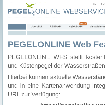
Hilfe
Lin
Überblick
REST-API
HyDAS-API
Visualisieru
PEGELONLINE Web Feat
PEGELONLINE WFS stellt kostenfr
und Küstenpegel der Wasserstraßen
Hierbei können aktuelle Wasserstän
und in eine Kartenanwendung integ
URL zur Verfügung: