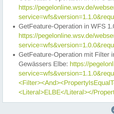
https://pegelonline.wsv.de/webser
service=wfs&version=1.1.0&req
GetFeature-Operation in WFS 1.
https://pegelonline.wsv.de/webser
service=wfs&version=1.0.0&req
GetFeature-Operation mit Filter 
Gewässers Elbe:
https://pegelon
service=wfs&version=1.1.0&req
<Filter><And><PropertyIsEqua
<Literal>ELBE</Literal></Proper