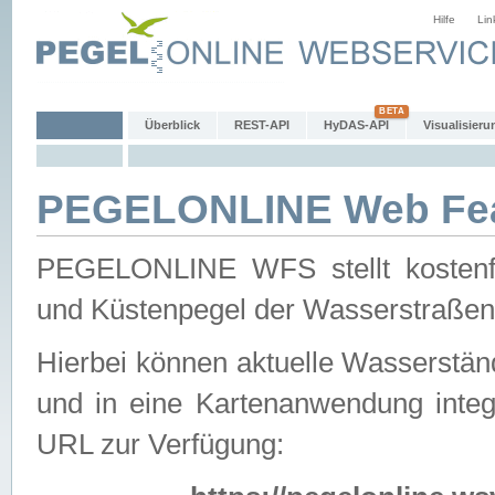
Hilfe
Lin
Überblick
REST-API
HyDAS-API
Visualisieru
PEGELONLINE Web Feat
PEGELONLINE WFS stellt kostenfr
und Küstenpegel der Wasserstraßen
Hierbei können aktuelle Wasserstän
und in eine Kartenanwendung integ
URL zur Verfügung: