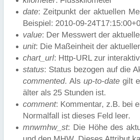
date
: Zeitpunkt der aktuellen M
Beispiel: 2010-09-24T17:15:00+
value
: Der Messwert der aktuel
unit
: Die Maßeinheit der aktuell
chart_url
: Http-URL zur interakti
status
: Status bezogen auf die A
commented
. Als
up-to-date
gilt 
älter als 25 Stunden ist.
comment
: Kommentar, z.B. bei 
Normalfall ist dieses Feld leer.
mnwmhw_st
: Die Höhe des ak
und den MHW. Dieses Attribut k