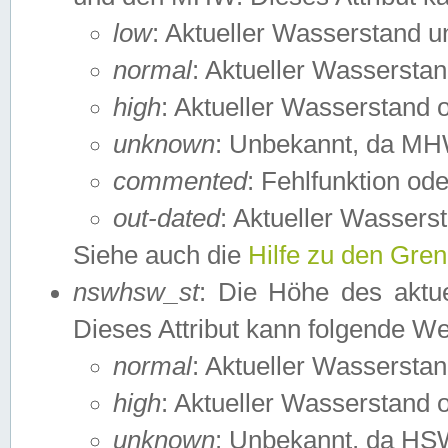
low
: Aktueller Wasserstand 
normal
: Aktueller Wassers
high
: Aktueller Wasserstand
unknown
: Unbekannt, da MH
commented
: Fehlfunktion ode
out-dated
: Aktueller Wasserst
Siehe auch die
Hilfe zu den Gre
nswhsw_st
: Die Höhe des aktu
Dieses Attribut kann folgende W
normal
: Aktueller Wassersta
high
: Aktueller Wasserstand
unknown
: Unbekannt, da HSW