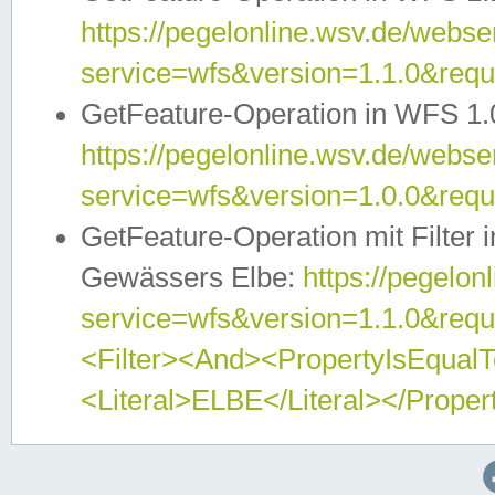
https://pegelonline.wsv.de/webser
service=wfs&version=1.1.0&req
GetFeature-Operation in WFS 1.
https://pegelonline.wsv.de/webser
service=wfs&version=1.0.0&req
GetFeature-Operation mit Filter 
Gewässers Elbe:
https://pegelon
service=wfs&version=1.1.0&req
<Filter><And><PropertyIsEqua
<Literal>ELBE</Literal></Proper