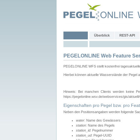
Überblick
REST-API
PEGELONLINE Web Feature Ser
PEGELONLINE WFS stellt kostenfrei tagesaktuell
Hierbei können aktuelle Wasserstände der Pegel a
Hinweis: Bei manchen Clients werden keine Pe
https://pegelonline.wsv.de/webservices/gis/aktuell
Eigenschaften pro Pegel bzw. pro Feat
Neben den Positionsangaben werden folgende Sach
water
: Name des Gewässers
station
: Name des Pegels
station_id
: Pegelnummer
station_ud
: Pegel-UUID