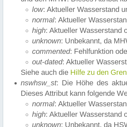
low
: Aktueller Wasserstand 
normal
: Aktueller Wassers
high
: Aktueller Wasserstand
unknown
: Unbekannt, da MH
commented
: Fehlfunktion ode
out-dated
: Aktueller Wasserst
Siehe auch die
Hilfe zu den Gre
nswhsw_st
: Die Höhe des aktu
Dieses Attribut kann folgende W
normal
: Aktueller Wassersta
high
: Aktueller Wasserstand
unknown
: Unbekannt, da HSW