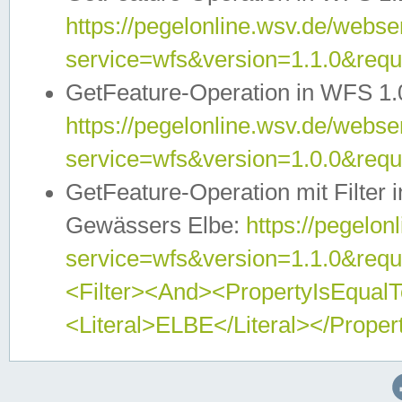
https://pegelonline.wsv.de/webser
service=wfs&version=1.1.0&req
GetFeature-Operation in WFS 1.
https://pegelonline.wsv.de/webser
service=wfs&version=1.0.0&req
GetFeature-Operation mit Filter 
Gewässers Elbe:
https://pegelon
service=wfs&version=1.1.0&req
<Filter><And><PropertyIsEqua
<Literal>ELBE</Literal></Proper