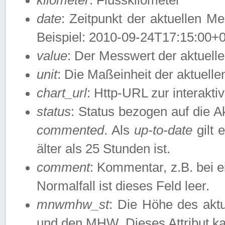
date
: Zeitpunkt der aktuellen M
Beispiel: 2010-09-24T17:15:00+
value
: Der Messwert der aktuel
unit
: Die Maßeinheit der aktuell
chart_url
: Http-URL zur interakti
status
: Status bezogen auf die A
commented
. Als
up-to-date
gilt 
älter als 25 Stunden ist.
comment
: Kommentar, z.B. bei 
Normalfall ist dieses Feld leer.
mnwmhw_st
: Die Höhe des ak
und den MHW. Dieses Attribut k