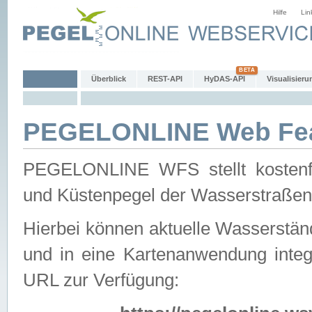
Hilfe
Lin
Überblick
REST-API
HyDAS-API
Visualisieru
PEGELONLINE Web Feat
PEGELONLINE WFS stellt kostenfr
und Küstenpegel der Wasserstraßen
Hierbei können aktuelle Wasserstän
und in eine Kartenanwendung integ
URL zur Verfügung: