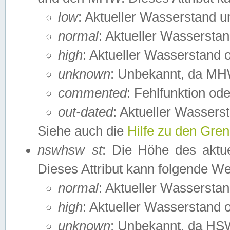
low
: Aktueller Wasserstand 
normal
: Aktueller Wassers
high
: Aktueller Wasserstand
unknown
: Unbekannt, da MH
commented
: Fehlfunktion ode
out-dated
: Aktueller Wasserst
Siehe auch die
Hilfe zu den Gre
nswhsw_st
: Die Höhe des aktu
Dieses Attribut kann folgende W
normal
: Aktueller Wassersta
high
: Aktueller Wasserstand
unknown
: Unbekannt, da HSW