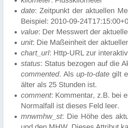
date
: Zeitpunkt der aktuellen M
Beispiel: 2010-09-24T17:15:00+
value
: Der Messwert der aktuel
unit
: Die Maßeinheit der aktuell
chart_url
: Http-URL zur interakti
status
: Status bezogen auf die A
commented
. Als
up-to-date
gilt 
älter als 25 Stunden ist.
comment
: Kommentar, z.B. bei 
Normalfall ist dieses Feld leer.
mnwmhw_st
: Die Höhe des ak
und den MHW. Dieses Attribut k