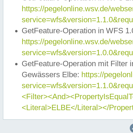
https://pegelonline.wsv.de/webser
service=wfs&version=1.1.0&req
GetFeature-Operation in WFS 1.
https://pegelonline.wsv.de/webser
service=wfs&version=1.0.0&req
GetFeature-Operation mit Filter 
Gewässers Elbe:
https://pegelon
service=wfs&version=1.1.0&req
<Filter><And><PropertyIsEqua
<Literal>ELBE</Literal></Proper